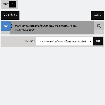
หน้า:
1
« หน้าที่แล้ว
ต่อไป »
ร่วมรับการนิเทศตรวจเยี่ยมจากคณะ ศน.ศธจ.สระบุรี และ
ศน.กศน.จ.สระบุรี
กระโดดไป: