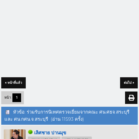
« หน้าที่แล้ว
ต่อไป »
หน้า:
1
หัวข้อ: ร่วมรับการนิเทศตรวจเยี่ยมจากคณะ ศน.ศธจ.สระบุรี
และ ศน.กศน.จ.สระบุรี (อ่าน 11593 ครั้ง)
เลิศชาย ปานมุข