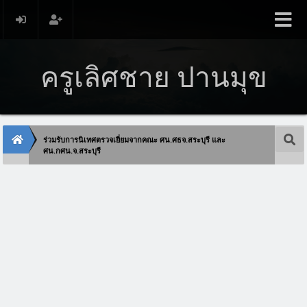
ครูเลิศชาย ปานมุข
ร่วมรับการนิเทศตรวจเยี่ยมจากคณะ ศน.ศธจ.สระบุรี และ
ศน.กศน.จ.สระบุรี