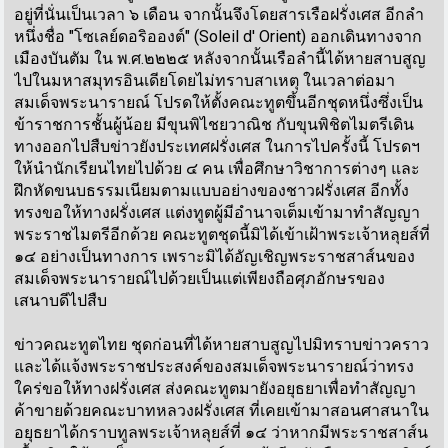
อยู่ที่นั่นเป็นเวลา ๖ เดือน จากนั้นจึงโดยสารเรือฝรั่งเศส อีกลำ
หนึ่งชื่อ "โซเลย์ดอริอองต์" (Soleil d' Orient) ออกเดินทางจาก
เมืองบันตัม ใน พ.ศ.๒๒๒๕ หลังจากนั้นเรือลำนี้ได้หายสาบสูญ
ไปในมหาสมุทรอินเดียโดยไม่ทราบสาเหตุ ในเวลาต่อมา
สมเด็จพระนารายณ์ โปรดให้ตั้งคณะทูตขึ้นอีกชุดหนึ่งซึ่งเป็น
ข้าราชการชั้นผู้น้อย มีขุนพิไชยวาณิช กับขุนพิชิตไมตรีเดิน
ทางออกไปสืบข่าวยังประเทศฝรั่งเศส ในการไปครั้งนี้ โปรดฯ
ให้นำนักเรียนไทยไปด้วย ๔ คน เพื่อศึกษาวิชาการต่างๆ และ
ฝึกหัดขนบธรรมเนียมตามแบบอย่างของชาวฝรั่งเศส อีกทั้ง
ทรงขอให้ทางฝรั่งเศส แต่งทูตผู้มีอำนาจเต็มเข้ามาทำสัญญา
พระราชไมตรีอีกด้วย คณะทูตชุดนี้มิได้เข้าเฝ้าพระเจ้าหลุยส์ที่
๑๔ อย่างเป็นทางการ เพราะมิได้อัญเชิญพระราชสาส์นของ
สมเด็จพระนารายณ์ไปด้วยเป็นแต่เพียงถือศุภอักษรของ
เสนาบดีไปสืบ
ข่าวคณะทูตไทย ชุดก่อนที่ได้หายสาบสูญไปมิทราบข่าวคราว
และได้แจ้งพระราชประสงค์ของสมเด็จพระนารายณ์ว่าทรง
ใคร่ขอให้ทางฝรั่งเศส ส่งคณะทูตมายังอยุธยาเพื่อทำสัญญา
ค้าขายด้วยคณะบาทหลวงฝรั่งเศส ที่เคยเข้ามาสอนศาสนาใน
อยุธยาได้กราบทูลพระเจ้าหลุยส์ที่ ๑๔ ว่าหากมีพระราชสาส์น