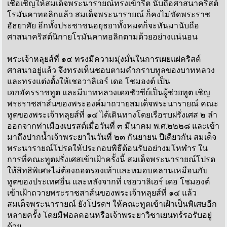
เชื้อเชิญให้สมเด็จพระนารายณ์ทรงเข้ารีต นับถือศาสนาคริสต์
โรมันคาทอลิกแล้ว สมเด็จพระนารายณ์ ก็คงไม่ขัดพระราช
อัธยาศัย อีกทั้งประชาชนอยุธยาทั้งหมดก็จะหันมานับถือ
ศาสนาคริสต์นิกายโรมันคาทอลิกตามด้วยอย่างแน่นอน
พระเจ้าหลุยส์ที่ ๑๔ ทรงมีความมุ่งมั่นในการเผยแผ่คริสต์
ศาสนาอยู่แล้ว จึงทรงเห็นชอบตามคำกราบทูลของบาทหลวง
และทรงแต่งตั้งให้เชอวาลิเอร์ เดอ โชมองต์ เป็น
เอกอัครราชทูต และมีบาทหลวงเดอชัวซีย์เป็นผู้ช่วยทูต เชิญ
พระราชสาส์นของพระองค์มาถวายสมเด็จพระนารายณ์ คณะ
ทูตของพระเจ้าหลุยส์ที่ ๑๔ ได้เดินทางโดยเรือรบฝรั่งเศส ๒ ลำ
ออกจากท่าเมืองเบรสต์เมื่อวันที่ ๓ มีนาคม พ.ศ.๒๒๒๘ และเข้า
มาถึงปากน้ำเจ้าพระยาในวันที่ ๒๓ กันยายน ปีเดียวกัน สมเด็จ
พระนารายณ์โปรดให้ประกอบพิธีต้อนรับอย่างมโหฬาร ใน
การที่คณะทูตฝรั่งเศสเข้าเฝ้าครั้งนี้ สมเด็จพระนารายณ์โปรด
ให้สิทธิพิเศษไม่ต้องถอดรองเท้าและหมอบคลานเหมือนกับ
ทูตของประเทศอื่น และหลังจากที่ เชอวาลิเอร์ เดอ โชมองต์
เข้าเฝ้าถวายพระราชสาส์นของพระเจ้าหลุยส์ที่ ๑๔ แล้ว
สมเด็จพระนารายณ์ ยังโปรดฯ ให้คณะทูตเข้าเฝ้าเป็นพิเศษอีก
หลายครั้ง โดยมีฟอลคอนหรือเจ้าพระยาวิชาเยนทร์รอรับอยู่
ด้วย