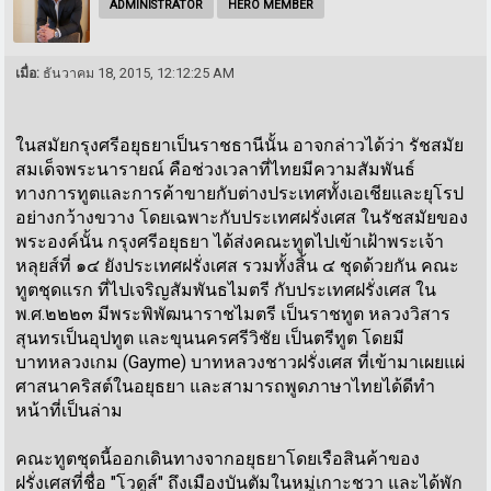
ADMINISTRATOR
HERO MEMBER
เมื่อ:
ธันวาคม 18, 2015, 12:12:25 AM
ในสมัยกรุงศรีอยุธยาเป็นราชธานีนั้น อาจกล่าวได้ว่า รัชสมัย
สมเด็จพระนารายณ์ คือช่วงเวลาที่ไทยมีความสัมพันธ์
ทางการทูตและการค้าขายกับต่างประเทศทั้งเอเชียและยุโรป
อย่างกว้างขวาง โดยเฉพาะกับประเทศฝรั่งเศส ในรัชสมัยของ
พระองค์นั้น กรุงศรีอยุธยา ได้ส่งคณะทูตไปเข้าเฝ้าพระเจ้า
หลุยส์ที่ ๑๔ ยังประเทศฝรั่งเศส รวมทั้งสิ้น ๔ ชุดด้วยกัน คณะ
ทูตชุดแรก ที่ไปเจริญสัมพันธไมตรี กับประเทศฝรั่งเศส ใน
พ.ศ.๒๒๒๓ มีพระพิพัฒนาราชไมตรี เป็นราชทูต หลวงวิสาร
สุนทรเป็นอุปทูต และขุนนครศรีวิชัย เป็นตรีทูต โดยมี
บาทหลวงเกม (Gayme) บาทหลวงชาวฝรั่งเศส ที่เข้ามาเผยแผ่
ศาสนาคริสต์ในอยุธยา และสามารถพูดภาษาไทยได้ดีทำ
หน้าที่เป็นล่าม
คณะทูตชุดนี้ออกเดินทางจากอยุธยาโดยเรือสินค้าของ
ฝรั่งเศสที่ชื่อ "โวดูส์" ถึงเมืองบันตัมในหมู่เกาะชวา และได้พัก