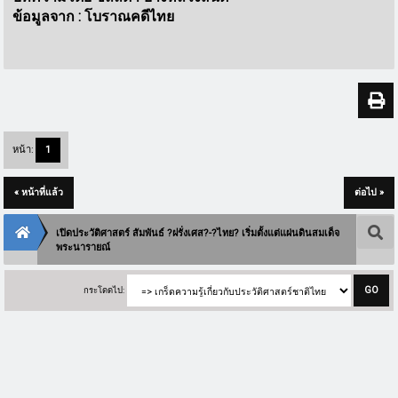
ข้อมูลจาก : โบราณคดีไทย
หน้า:
1
« หน้าที่แล้ว
ต่อไป »
เปิดประวัติศาสตร์ สัมพันธ์ ?ฝรั่งเศส?-?ไทย? เริ่มตั้งแต่แผ่นดินสมเด็จ
พระนารายณ์
กระโดดไป: