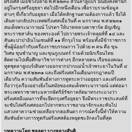
ฝรั่งเศส เมื่อช่วงปลาย พ.ศ.๒๒๓๐ ส่วนลาลูแบร์ นั้นยังคงพำนัก
อยู่ในกรุงศรีอยุธยา ต่อไปอีกหนึ่งเดือน เพื่อรวบรวมข้อมูล
ต่างๆ ที่เกี่ยวกับอยุธยา เมื่อได้หลักฐานตามต้องการแล้ว จึงได้
เดินทางกลับประเทศฝรั่งเศสเมื่อวันที่ ๓ มกราคม พ.ศ.๒๒๓๑
สมเด็จพระนารายณ์ โปรดฯ ให้บาทหลวงตาชาร์ด อัญเชิญ
พระราชสาส์น ของพระองค์ ไปถวายพระเจ้าหลุยส์ที่ ๑๔ และ
สันตะปาปาอินโนเซนต์ที่ ๑๑ ที่กรุงโรม พร้อมทั้งมีข้าราชการ
ชั้นผู้น้อยกำกับเครื่องราชบรรณการ ไปด้วย ๓ คน คือ ขุน
วิเศษ ขุนชำนาญ และขุนภูเบนทร์ ร่วมด้วยนักเรียนไทย
ติดตามไปเพื่อศึกษาวิชาการต่างๆ อีกหลายคน เรือของคณะ
ทูตชุดลาลูแบร์เดินทางออกจากปากแม่น้ำเจ้าพระยาในวันที่ ๔
มกราคม พ.ศ.๒๒๓๑ และถึงฝรั่งเศสในเดือนกรกฎาคมปี
เดียวกัน ความสัมพันธ์ทางการทูตระหว่างอยุธยา และฝรั่งเศส
ถือว่ารุ่งเรืองอย่างยิ่งในสมัยของสมเด็จพระนารายณ์ แต่ต่อมา
พระเพทราชาพระมหากษัตริย์รัชกาลถัดมาทรงระแวงว่า
ฝรั่งเศสมีแผนการที่จะยึดกรุงศรีอยุธยา จึงมีพระราชประสงค์ที่
จะขับไล่ฝรั่งเศสออกไปจากพระราชอาณาจักรและหันไป
แสวงหาความช่วยเหลือจากฮอลันดา การณ์ครั้งนี้ทำให้ความ
สัมพันธ์ทางการทูตกับฝรั่งเศสต้องหยุดชะงักลงในที่สุด
บทความโดย ชลลดา บางหลวงสันติ