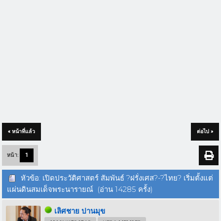
« หน้าที่แล้ว
ต่อไป »
หน้า:
1
หัวข้อ: เปิดประวัติศาสตร์ สัมพันธ์ ?ฝรั่งเศส?-?ไทย? เริ่มตั้งแต่
แผ่นดินสมเด็จพระนารายณ์ (อ่าน 14285 ครั้ง)
เลิศชาย ปานมุข