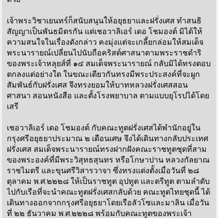
เจ้าพระวิชาเยนทร์ก็สนับสนุนให้อยุธยาและฝรั่งเศส ทำสนธิ
สัญญาเป็นพันธมิตรกัน แต่เชอวาลิเอร์ เดอ โชมองต์ มิได้ให้
ความสนใจในเรื่องดังกล่าว คงมุ่งแต่จะเกลี้ยกล่อมให้สมเด็จ
พระนารายณ์เปลี่ยนไปนับถือคริสต์ศาสนาตามพระราชดำริ
ของพระเจ้าหลุยส์ที่ ๑๔ สมเด็จพระนารายณ์ กลับมิได้ทรงตอบ
ตกลงแต่อย่างใด ในขณะเดียวกันทรงมีพระประสงค์ที่จะผูก
สัมพันธ์กับฝรั่งเศส จึงทรงยอมให้บาทหลวงฝรั่งเศสสอน
ศาสนา สอนหนังสือ และตั้งโรงพยาบาล ตามแบบยุโรปได้โดย
เสรี
เชอวาลิเอร์ เดอ โชมองต์ กับคณะทูตฝรั่งเศสได้พำนักอยู่ใน
กรุงศรีอยุธยาประมาณ ๒ เดือนเศษ จึงได้เดินทางกลับประเทศ
ฝรั่งเศส สมเด็จพระนารายณ์ทรงฝากฝังคณะราชทูตชุดที่สาม
ของพระองค์ที่มีพระวิสุทธสุนทร หรือโกษาปาน หลวงกัลยาณ
ราชไมตรี และขุนศรีวิสารวาจา ซึ่งทรงแต่งตั้งเมื่อวันที่ ๒๘
ตุลาคม พ.ศ.๒๒๒๘ ให้เป็นราชทูต อุปทูต และตรีทูต ตามลำดับ
ไปกับเรือที่จะนำคณะทูตฝรั่งเศสกลับด้วย คณะทูตไทยชุดนี้ ได้
เดินทางออกจากกรุงศรีอยุธยาโดยเรือลัวโซและมาลิน เมื่อวัน
ที่ ๒๒ ธันวาคม พ.ศ.๒๒๒๘ พร้อมกับคณะทูตของพระเจ้า