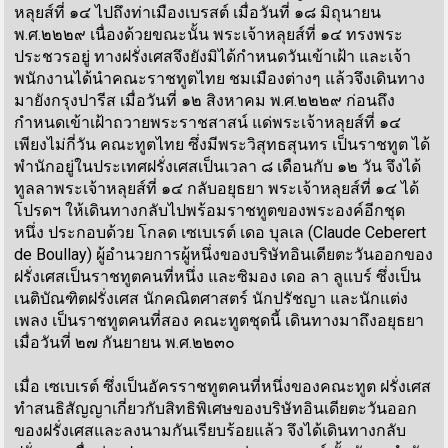
หลุยส์ที่ ๑๔ ไปถึงท่าเมืองเบรสต์ เมื่อวันที่ ๑๘ มิถุนายน
พ.ศ.๒๒๒๙ เนื่องด้วยขณะนั้น พระเจ้าหลุยส์ที่ ๑๔ ทรงพระ
ประชวรอยู่ ทางฝรั่งเศสจึงยังมิได้กำหนดวันเข้าเฝ้า และเจ้า
พนักงานได้นำคณะราชทูตไทย ชมเมืองต่างๆ แล้วจึงเดินทาง
มายังกรุงปารีส เมื่อวันที่ ๑๒ สิงหาคม พ.ศ.๒๒๒๙ ก่อนถึง
กำหนดเข้าเฝ้าถวายพระราชสาสน์ แด่พระเจ้าหลุยส์ที่ ๑๔
เพียงไม่กี่วัน คณะทูตไทย ซึ่งมีพระวิสุทธสุนทร เป็นราชทูต ได้
พำนักอยู่ในประเทศฝรั่งเศสเป็นเวลา ๘ เดือนกับ ๑๒ วัน จึงได้
ทูลลาพระเจ้าหลุยส์ที่ ๑๔ กลับอยุธยา พระเจ้าหลุยส์ที่ ๑๔ ได้
โปรดฯ ให้เดินทางกลับไปพร้อมราชทูตของพระองค์อีกชุด
หนึ่ง ประกอบด้วย โกลด เซเบเรต์ เดอ บุลเล (Claude Ceberert
de Boullay) ผู้อำนวยการผู้หนึ่งของบริษัทอินเดียตะวันออกของ
ฝรั่งเศสเป็นราชทูตคนที่หนึ่ง และซิมอง เดอ ลา ลูแบร์ ซึ่งเป็น
เนติบัณฑิตฝรั่งเศส นักคณิตศาสตร์ นักปรัชญา และนักแต่ง
เพลง เป็นราชทูตคนที่สอง คณะทูตชุดนี้ เดินทางมาถึงอยุธยา
เมื่อวันที่ ๒๗ กันยายน พ.ศ.๒๒๓๐
เมื่อ เซเบเรต์ ซึ่งเป็นอัครราชทูตคนที่หนึ่งของคณะทูต ฝรั่งเศส
ทำสนธิสัญญาเกี่ยวกับสิทธิพิเศษของบริษัทอินเดียตะวันออก
ของฝรั่งเศสและลงนามกันเรียบร้อยแล้ว จึงได้เดินทางกลับ