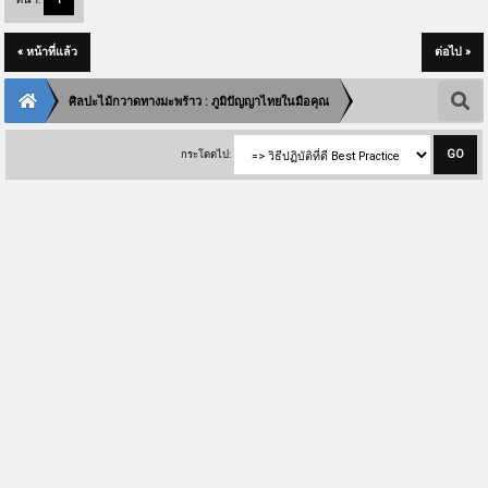
« หน้าที่แล้ว
ต่อไป »
ศิลปะไม้กวาดทางมะพร้าว : ภูมิปัญญาไทยในมือคุณ
กระโดดไป: