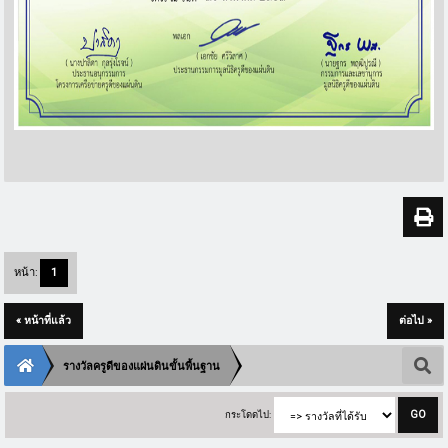
หน้า:
1
« หน้าที่แล้ว
ต่อไป »
รางวัลครูดีของแผ่นดินขั้นพื้นฐาน
กระโดดไป: