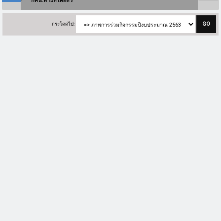
กศน.ตำบลไผ่หลิ่ว
กระโดดไป: