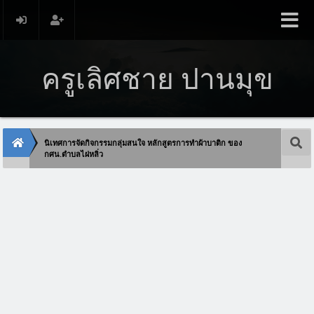
ครูเลิศชาย ปานมุข
นิเทศการจัดกิจกรรมกลุ่มสนใจ หลักสูตรการทำผ้าบาติก ของ
กศน.ตำบลไผ่หลิ่ว