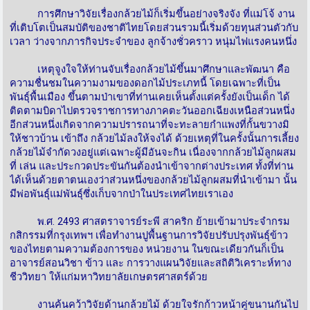
การศึกษาวิจัยเรื่องกล้วยไม้ก็เริ่มขึ้นอย่างจริงจัง ที่แม่โจ้ งาน
ที่เติบโตเป็นสมบัติของชาติไทยโดยส่วนรวมนี้เริ่มด้วยทุนส่วนตัวกับ
เวลา ว่างจากภารกิจประจำของ ลูกจ้างชั่วคราว หนุ่มไฟแรงคนหนึ่ง
เหตุจูงใจให้ท่านจับเรื่องกล้วยไม้ขึ้นมาศึกษาและพัฒนา คือ
ความชื่นชมในความงามของดอกไม้ประเภทนี้ โดยเฉพาะที่เป็น
พันธุ์พื้นเมือง ขึ้นตามป่าเขาที่ท่านเคยเห็นตั้งแต่ครั้งยังเป็นเด็ก ได้
ติดตามบิดาไปตรวจราชการทางภาคตะวันออกเฉียงเหนือส่วนหนึ่ง
อีกส่วนหนึ่งเกิดจากความปรารถนาที่จะทะลายกำแพงที่กั้นขวางมิ
ให้ชาวบ้าน เข้าถึง กล้วยไม้ลงให้จงได้ ด้วยเหตุที่ในครั้งนั้นการเลี้ยง
กล้วยไม้จำกัดวงอยู่แต่เฉพาะผู้มีอันจะกิน เนื่องจากกล้วยไม้ลูกผสม
ที่ เล่น และประกวดประขันกันต้องนำเข้าจากต่างประเทศ ทั้งที่ท่าน
ได้เห็นด้วยตาตนเองว่าส่วนหนึ่งของกล้วยไม้ลูกผสมที่นำเข้ามา นั้น
มีพ่อพันธุ์แม่พันธุ์ซึ่งเก็บจากป่าในประเทศไทยเราเอง
พ.ศ. 2493 ศาสตราจารย์ระพี สาคริก ย้ายเข้ามาประจำกรม
กสิกรรมที่กรุงเทพฯ เพื่อทำงานปูพื้นฐานการวิจัยปรับปรุงพันธุ์ข้าว
ของไทยตามความต้องการของ หน่วยงาน ในขณะเดียวกันก็เป็น
อาจารย์สอนวิชา ข้าว และ การวางแผนวิจัยและสถิติวิเคราะห์ทาง
ชีววิทยา ให้แก่มหาวิทยาลัยเกษตรศาสตร์ด้วย
งานค้นคว้าวิจัยด้านกล้วยไม้ ด้วยใจรักก้าวหน้าคู่ขนานกันไป