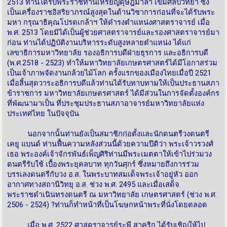
2513 ท่านได้รับพระราชทานเหรียญดุษฎีมาลา เข็มศิลปวิทยา ซึ่ง
เป็นเครื่องราชอิสริยาภรณ์สูงสุดในด้านวิชาการก่อนที่จะได้รับพระ
มหา กรุณาธิคุณโปรดเกล้าฯ ให้ดำรงตำแหน่งศาสตราจารย์ เมื่อ
พ.ศ. 2513 โดยมิได้เป็นผู้ช่วยศาสตราจารย์และรองศาสตราจารย์มา
ก่อน ท่านได้ปฏิบัติงานบริหารระดับสูงหลายตำแหน่ง ได้แก่
เลขาธิการมหาวิทยาลัย รองอธิการบดีฝ่ายธุรการ และอธิการบดี
(พ.ศ.2518 - 2523) ทำให้มหาวิทยาลัยเกษตรศาสตร์ได้มีโอกาสร่วม
เป็นเจ้าภาพจัดงานกล้วยไม้โลก ครั้งแรกของเมืองไทยเมื่อปี 2521
เมื่อสิ้นสุดวาระอธิการบดีแล้วท่านได้รับทาบทามให้เป็นประธานสภา
ข้าราชการ มหาวิทยาลัยเกษตรศาสตร์ ได้มีส่วนในการจัดตั้งองค์กร
ที่พัฒนามาเป็น ที่ประชุมประธานสภาอาจารย์มหาวิทยาลัยแห่ง
ประเทศไทย ในปัจจุบัน
นอกจากนั้นท่านยังเป็นสมาชิกก่อตั้งและนักดนตรีวงดนตรี
เคยู แบนด์ ท่านฟื้นความหลังส่วนนี้ด้วยความปีติว่า พระเจ้าวรวงศ์
เธอ พระองค์เจ้าจักรพันธ์เพ็ญศิริท่านมีพระเมตตาให้เข้าไปร่วมวง
ดนตรีรับใช้ เบื้องพระยุคลบาท ทุกวันศุกร์ ซึ่งหมายถึงการร่วม
บรรเลงดนตรีกับวง อ.ส. ในพระบาทสมเด็จพระเจ้าอยู่หัว ออก
อากาศทางสถานีวิทยุ อ.ส. ช่วง พ.ศ. 2495 และเมื่อเสด็จ
พระราชดำเนินทรงดนตรี ณ มหาวิทยาลัย เกษตรศาสตร์ (ช่วง พ.ศ.
2506 - 2524) ?ท่านก็ทำหน้าที่เป็นโฆษกหน้าพระที่นั่งโดยตลอด
เมื่อ พ.ศ. 2522 ศาสตราจารย์ระพี สาคริก ได้รับเชิญให้ไป