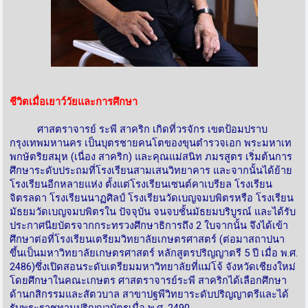
ชีวิตเมื่อเยาว์วัยและการศึกษา
ศาสตราจารย์ ระพี สาคริก เกิดที่วรจักร เขตป้อมปราบ
กรุงเทพมหานคร เป็นบุตรชายคนโตของขุนตำรวจเอก พระมหาเท
พกษัตริยสมุห (เนื่อง สาคริก) และคุณแม่สนิท ภมรสูตร เริ่มต้นการ
ศึกษาระดับประถมที่โรงเรียนสามเสนวิทยาคาร และจากนั้นได้ย้าย
โรงเรียนอีกหลายแห่ง ตั้งแต่โรงเรียนเซนต์คาเบรียล โรงเรียน
จิตรลดา โรงเรียนนาฏศิลป์ โรงเรียนวัดเบญจมบพิตรหรือ โรงเรียน
มัธยมวัดเบญจมบพิตรใน ปัจจุบัน จนจบชั้นมัธยมบริบูรณ์ และได้รับ
ประกาศนียบัตรจากกระทรวงศึกษาธิการถึง 2 ใบจากนั้น จึงได้เข้า
ศึกษาต่อที่โรงเรียนเตรียมวิทยาลัยเกษตรศาสตร์ (ต่อมาสถาปนา
ขึ้นเป็นมหาวิทยาลัยเกษตรศาสตร์ หลักสูตรปริญญาตรี 5 ปี เมื่อ พ.ศ.
2486)ซึ่งเปิดสอนระดับเตรียมมหาวิทยาลัยที่แม่โจ้ จังหวัดเชียงใหม่
โดยศึกษาในคณะเกษตร ศาสตราจารย์ระพี สาคริกได้เลือกศึกษา
ด้านกสิกรรมและสัตวบาล สาขาปฐพีวิทยาระดับปริญญาตรีและได้
รับพระราชทานปริญญาบัตรเมื่อ พ.ศ. 2490