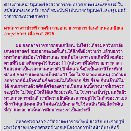
ดำรงตำแหน่งรัฐมนตรีช่วยว่าการกระทรวงเกษตรและสหกรณ์ ใน
สมัยนั้นพลเอกเกรียงศักดิ์ ชมะนันท์ เป็นนายกรัฐมนตรีและรัฐมนตรี
ว่าการกระทรวงเกษตรฯ
ศาสตราจารย์ระพี สาคริก ลาออกจากราชการก่อนกำหนดเกษียณ
อายุราชการ เมื่อ พ.ศ. 2525
ผม ออกจากราชการก่อนเกษียณ ไม่ใช่รังเกียจมหาวิทยาลัย
เกษตรศาสตร์ ผมอยากจะลงพื้นดินให้ลึกซึ้งยิ่งกว่าเก่า แล้วบอกว่า
มหาวิทยาลัยมีอะไรใช้มาเถอะ ผมเต็มใจ เพราะผมเกิดที่นี่ ผมต้อง
ตายที่นี่ อย่างที่ผมพูดไว้กับช่อง 11 (หลังจากที่ได้ทำรายการศาลา
ริมสวนมาเป็นเวลานานหลายสิบปี ตั้งแต่ครั้งยังเป็นสถานีโทรทัศน์
ช่อง 4 ช่อง 9 และต่อมาเป็นช่อง 11 โดยไม่รับค่าตอบแทน) ว่าถ้าผม
ออกจากที่นี่แล้วคนอื่นซื้อตัวผมไม่ได้หรอก กี่สิบกี่ร้อยกี่พันล้านก็ไม่
ได้ คนเราผ่านด้วยศักดิ์ศรีของความเป็นคน อันนี้ต่างหากที่เราควร
จะภูมิใจ ไม่ใช่ภูมิใจที่ได้เครื่องประดับ ไม่ใช่เพราะเป็นรัฐมนตรีแล้ว
มาแสดงความยินดี เรามีความยินดีและความภูมิใจในตัวของเราเอง
ที่เราไม่ถูกสังคมกลืน ไม่ต้องไปเป็นทาสรับใช้คนอื่น นี่คือสิ่งสำคัญ
ที่สุด และอยากเห็นการศึกษาของเราเป็นอย่างนี้
ตลอดช่วงเวลา 22 ปีที่ศาสตราจารย์ระพี สาคริก ประจำอยู่ที่
มหาวิทยาลัยเกษตรศาสตร์ นอกเหนือจากการทำหน้าที่ประสิทธิ์