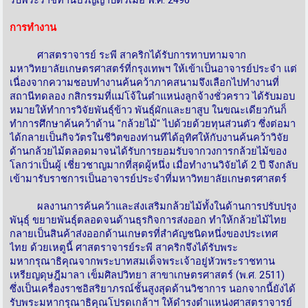
การทำงาน
ศาสตราจารย์ ระพี สาคริกได้รับการทาบทามจาก
มหาวิทยาลัยเกษตรศาสตร์ที่กรุงเทพฯ ให้เข้าเป็นอาจารย์ประจำ แต่
เนื่องจากความชอบทำงานค้นคว้าภาคสนามจึงเลือกไปทำงานที่
สถานีทดลอง กสิกรรมที่แม่โจ้ในตำแหน่งลูกจ้างชั่วคราว ได้รับมอบ
หมายให้ทำการวิจัยพันธุ์ข้าว พันธุ์ผักและยาสูบ ในขณะเดียวกันก็
ทำการศึกษาค้นคว้าด้าน "กล้วยไม้" ไปด้วยด้วยทุนส่วนตัว ซึ่งต่อมา
ได้กลายเป็นกิจวัตรในชีวิตของท่านทีได้อุทิศให้กับงานค้นคว้าวิจัย
ด้านกล้วยไม้ตลอดมาจนได้รับการยอมรับจากวงการกล้วยไม้ของ
โลกว่าเป็นผู้ เชี่ยวชาญมากที่สุดผู้หนึ่ง เมื่อทำงานวิจัยได้ 2 ปี จึงกลับ
เข้ามารับราชการเป็นอาจารย์ประจำที่มหาวิทยาลัยเกษตรศาสตร์
ผลงานการค้นคว้าและส่งเสริมกล้วยไม้ทั้งในด้านการปรับปรุง
พันุธุ์ ขยายพันธุ์ตลอดจนด้านธุรกิจการส่งออก ทำให้กล้วยไม้ไทย
กลายเป็นสินค้าส่งออกด้านเกษตรที่สำคัญชนิดหนึ่งของประเทศ
ไทย ด้วยเหตูนี้ ศาสตราจารย์ระพี สาคริกจึงได้รับพระ
มหากรุณาธิคุณจากพระบาทสมเด็จพระเจ้าอยู่หัวพระราชทาน
เหรียญดุษฎีมาลา เข็มศิลปวิทยา สาขาเกษตรศาสตร์ (พ.ศ. 2511)
ซึ่งเป็นเครื่องราชอิสริยาภรณ์ชั้นสูงสุดด้านวิชาการ นอกจากนี้ยังได้
รับพระมหากรุณาธิคุณโปรดเกล้าฯ ให้ดำรงตำแหน่งศาสตราจารย์