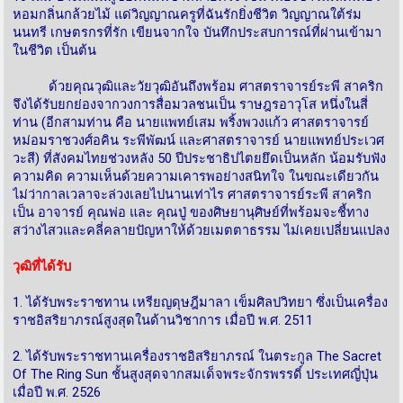
หอมกลิ่นกล้วยไม้ แด่วิญญาณครูที่ฉันรักยิ่งชีวิต วิญญาณใต้ร่ม
นนทรี เกษตรกรที่รัก เขียนจากใจ บันทึกประสบการณ์ที่ผ่านเข้ามา
ในชีวิต เป็นต้น
ด้วยคุณวุฒิและวัยวุฒิอันถึงพร้อม ศาสตราจารย์ระพี สาคริก
จึงได้รับยกย่องจากวงการสื่อมวลชนเป็น ราษฎรอาวุโส หนึ่งในสี่
ท่าน (อีกสามท่าน คือ นายแพทย์เสม พริ้งพวงแก้ว ศาสตราจารย์
หม่อมราชวงศ์อคิน ระพีพัฒน์ และศาสตราจารย์ นายแพทย์ประเวศ
วะสี) ที่สังคมไทยช่วงหลัง 50 ปีประชาธิปไตยยึดเป็นหลัก น้อมรับฟัง
ความคิด ความเห็นด้วยความเคารพอย่างสนิทใจ ในขณะเดียวกัน
ไม่ว่ากาลเวลาจะล่วงเลยไปนานเท่าไร ศาสตราจารย์ระพี สาคริก
เป็น อาจารย์ คุณพ่อ และ คุณปู่ ของศิษยานุศิษย์ที่พร้อมจะชี้ทาง
สว่างไสวและคลี่คลายปัญหาให้ด้วยเมตตาธรรม ไม่เคยเปลี่ยนแปลง
วุฒิที่ได้รับ
1. ได้รับพระราชทาน เหรียญดุษฎีมาลา เข็มศิลปวิทยา ซึ่งเป็นเครื่อง
ราชอิสริยาภรณ์สูงสุดในด้านวิชาการ เมื่อปี พ.ศ. 2511
2. ได้รับพระราชทานเครื่องราชอิสริยาภรณ์ ในตระกูล The Sacret
Of The Ring Sun ชั้นสูงสุดจากสมเด็จพระจักรพรรดิ์ ประเทศญี่ปุ่น
เมื่อปี พ.ศ. 2526