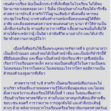
เซนต์คาเบรียล นับเป็นเด็กประจำที่เล็กที่สุดในโรงเรียน ไม่ได้พบ
บิดามารดาเลยตลอดเวลา 1 ปีเต็ม (ปัจจุบันทางโรงเรียนได้จารึกชื่อ
ศาสตราจารย์ระพี สาคริกไว้ในฐานะศิษย์เก่าดีเด่นที่อาคารหอ
ประชุมโรงเรียน) บางช่วงต้องทำงานหนักเพื่อตอบแทนผู้ให้ที่พัก
อาศัย และต้องอดทนต่อความขาดแคลนต่างๆ นานา ทำให้ท่านเป็น
เด็กที่แกร่งเกินวัย ท่านอธิบายว่าการที่บิดาเลี้ยงท่านเช่นนั้นก็เพื่อให้
ท่านได้ตระหนักว่าผู้ เป็นบิดา ฝ่าฟันชีวิต มาอย่างไร และได้เล่าถึง
บิดาด้วยความภาคภูมิใจว่า
เมื่อครั้งที่พ่อรับใช้เบื้องพระยุคลบาทรัชกาลที่ 6 ถูกปรามาสว่า
เป็นเด็กบ้านนอก แต่แล้วพ่อได้เป็นหัวหน้าชั้น และเป็นนักกีฬารักบี้ที่
มีฝีมือยอดเยี่ยม และขึ้นมาเป็นหัวหน้านักเรียนวชิราวุธซึ่งสมัยนั้น
เรียกว่าโรงเรียนมหาดเล็ก หลวง พ่อเป็นคนที่ภูมิใจในความเป็นคน
ไม่เคยขออะไรจากในหลวง ไม่เคยขออะไรจากใคร พ่อมีความเป็น
ตัวของตัวเองสูงมากทีเดียว
ศาสตราจารย์ ระพี สาคริก เป็นคนเรียนหนังสือเก่งและไม่
หวงวิชา พร้อมที่จะถ่ายทอดความรู้ให้แก่เพื่อนฝูงเสมอ และไม่เคย
ตั้งความหวังว่าจะต้องเรียนให้ได้เป็นที่ 1 เสมอ ในขณะที่ผลการ
เรียนด้านวิทยาศาสตร์ดีมาก ท่านก็แบ่งเวลาสนุกกับศิลปะที่ท่านชื่น
ชอบ เช่น ดนตรี การวาดภาพ การปลูกต้นไม้ และทำสิ่งประดิษฐ์
ต่างๆ ด้วย หลังจากจบจากโรงเรียนเตรียมวิทยาลัยเกษตรศาสตร์แม่