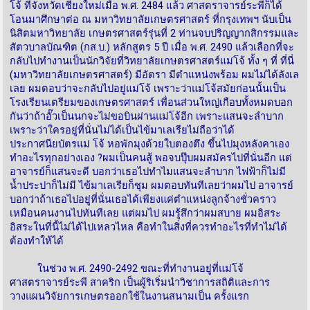
โจ้ ที่จังหวัดเชียงใหม่เมื่อ พ.ศ. 2484 แล้ว ศาสตราจารย์ระพีก็ได้
โอนมาศึกษาต่อ ณ มหาวิทยาลัยเกษตรศาสตร์ ที่กรุงเทพฯ นับเป็น
นิสิตมหาวิทยาลัย เกษตรศาสตร์รุ่นที่ 2 ท่านจบปริญญากสิกรรมและ
สัตวบาลบัณฑิต (กส.บ.) หลักสูตร 5 ปี เมื่อ พ.ศ. 2490 แล้วเลือกที่จะ
กลับไปทำงานเป็นนักวิจัยที่วิทยาลัยเกษตรศาสตร์แม่โจ้ ทั้ง ๆ ที่ ที่นี่
(มหาวิทยาลัยเกษตรศาสตร์) มีอัตรา มีตำแหน่งพร้อม ผมไม่ได้ลังเล
เลย ผมตอบว่าจะกลับไปอยู่แม่โจ้ เพราะว่าแม่โจ้สมัยก่อนนั้นเป็น
โรงเรียนเตรียมของเกษตรศาสตร์ เพื่อนส่วนใหญ่เกือบทั้งหมดบอก
กันว่าถ้าอั๊วเป็นนกจะไม่ขอบินผ่านแม่โจ้อีก เพราะแสนจะลำบาก
เพราะว่าใครอยู่ที่นั่นไม่ได้เป็นไข้มาเลเรียไม่ถือว่าได้
ประกาศนียบัตรแม่ โจ้ หอพักมุงด้วยใบตองตึง ขึ้นไปมุงหลังคาเอง
ทำอะไรทุกอย่างเอง ?ผมเป็นคนสู้ พอจบปุ๊บผมสมัครไปที่นั่นอีก แต่
อาจารย์ก็แสนจะดี บอกว่าเธอไปทำไมแสนจะลำบาก ไฟฟ้าก็ไม่มี
น้ำประปาก็ไม่มี ไข้มาเลเรียก็ชุม ผมตอบทันทีเลยว่าผมไป อาจารย์
บอกว่าถ้าเธอไปอยู่ที่นั่นเธอได้เพียงแค่ตำแหน่งลูกจ้างชั่วคราว
เหมือนคนงานไปทันทีเลย แต่ผมไป ผมรู้สึกว่าผมสบาย ผมอิสระ
อิสระในที่นี้ไม่ได้ไปเหลวไหล คือทำในสิ่งที่ควรทำอะไรที่ทำไม่ได้
ต้องทำให้ได้
ในช่วง พ.ศ. 2490-2492 ขณะที่ทำงานอยู่ที่แม่โจ้
ศาสตราจารย์ระพี สาคริก เป็นผู้ริเริ่มนำวิชาการสถิติและการ
วางแผนวิจัยการเกษตรออกใช้ในงานสนามเป็น ครั้งแรก