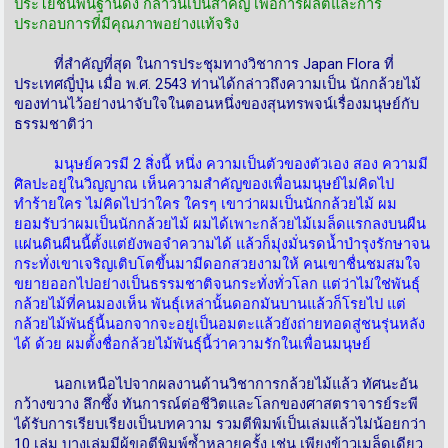
ประโยชน์พื้นฐานดัง กล่าวนี้เป็นสำคัญ เพื่อการผลิตและการ
ประกอบการที่มีคุณภาพอย่างแท้จริง
ที่สำคัญที่สุด ในการประชุมทางวิชาการ Japan Flora ที่
ประเทศญี่ปุ่น เมื่อ พ.ศ. 2543 ท่านได้กล่าวถึงความเป็น นักกล้วยไม้
ของท่านไว้อย่างน่าจับใจในตอนหนึ่งของสุนทรพจน์เรื่องมนุษย์กับ
ธรรมชาติว่า
มนุษย์ควรมี 2 สิ่งนี้ หนึ่ง ความเป็นตัวของตัวเอง สอง ความมี
ศิลปะอยู่ในวิญญาณ เห็นความสำคัญของเพื่อนมนุษย์ไม่คิดไป
ทำร้ายใคร ไม่คิดไปว่าใคร ใครๆ เขาว่าผมเป็นนักกล้วยไม้ ผม
ยอมรับว่าผมเป็นนักกล้วยไม้ ผมได้เพาะกล้วยไม้เมล็ดแรกลงบนผืน
แผ่นดินผืนนี้ตั้งแต่ยังพอจำความได้ แล้วก็มุ่งมั่นรดน้ำบำรุงรักษาจน
กระทั่งเขาเจริญเติบโตขึ้นมามีดอกสวยงามให้ คนเขาชื่นชมสมใจ
ขยายออกไปอย่างเป็นธรรมชาติจนกระทั่งทั่วโลก แต่ว่าไม่ใช่พันธุ์
กล้วยไม้ที่คนมองเห็น พันธุ์เหล่านั้นดอกมันบานแล้วก็โรยไป แต่
กล้วยไม้พันธุ์นี้นอกจากจะอยู่เป็นอมตะแล้วยังถ่ายทอดสู่ชนรุ่นหลัง
ได้ ด้วย ผมตั้งชื่อกล้วยไม้พันธุ์นี้ว่าความรักในเพื่อนมนุษย์
นอกเหนือไปจากผลงานด้านวิชาการกล้วยไม้แล้ว ทัศนะอัน
กว้างขวาง ลึกซึ้ง ทันการณ์ต่อชีวิตและโลกของศาสตราจารย์ระพี
ได้รับการเรียบเรียงเป็นบทความ รวมตีพิมพ์เป็นเล่มแล้วไม่น้อยกว่า
10 เล่ม บางเล่มมีผู้ขอตีพิมพ์ซ้ำหลายครั้ง เช่น เพียงข้าวเมล็ดเดียว