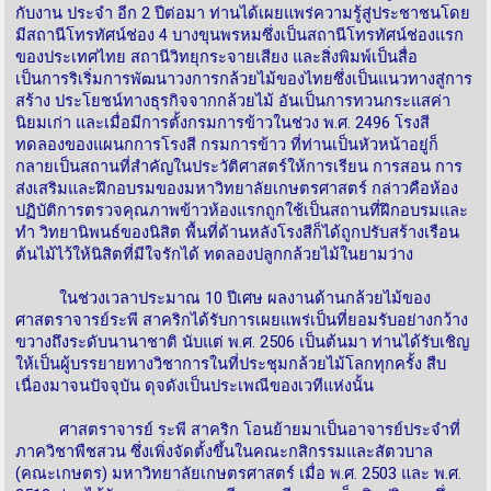
กับงาน ประจำ อีก 2 ปีต่อมา ท่านได้เผยแพร่ความรู้สู่ประชาชนโดย
มีสถานีโทรทัศน์ช่อง 4 บางขุนพรหมซึ่งเป็นสถานีโทรทัศน์ช่องแรก
ของประเทศไทย สถานีวิทยุกระจายเสียง และสิ่งพิมพ์เป็นสื่อ
เป็นการริเริ่มการพัฒนาวงการกล้วยไม้ของไทยซึ่งเป็นแนวทางสู่การ
สร้าง ประโยชน์ทางธุรกิจจากกล้วยไม้ อันเป็นการทวนกระแสค่า
นิยมเก่า และเมื่อมีการตั้งกรมการข้าวในช่วง พ.ศ. 2496 โรงสี
ทดลองของแผนกการโรงสี กรมการข้าว ที่ท่านเป็นหัวหน้าอยู่ก็
กลายเป็นสถานที่สำคัญในประวัติศาสตร์ให้การเรียน การสอน การ
ส่งเสริมและฝึกอบรมของมหาวิทยาลัยเกษตรศาสตร์ กล่าวคือห้อง
ปฏิบัติการตรวจคุณภาพข้าวห้องแรกถูกใช้เป็นสถานที่ฝึกอบรมและ
ทำ วิทยานิพนธ์ของนิสิต พื้นที่ด้านหลังโรงสีก็ได้ถูกปรับสร้างเรือน
ต้นไม้ไว้ให้นิสิตที่มีใจรักได้ ทดลองปลูกกล้วยไม้ในยามว่าง
ในช่วงเวลาประมาณ 10 ปีเศษ ผลงานด้านกล้วยไม้ของ
ศาสตราจารย์ระพี สาคริกได้รับการเผยแพร่เป็นที่ยอมรับอย่างกว้าง
ขวางถึงระดับนานาชาติ นับแต่ พ.ศ. 2506 เป็นต้นมา ท่านได้รับเชิญ
ให้เป็นผู้บรรยายทางวิชาการในที่ประชุมกล้วยไม้โลกทุกครั้ง สืบ
เนื่องมาจนปัจจุบัน ดุจดังเป็นประเพณีของเวทีแห่งนั้น
ศาสตราจารย์ ระพี สาคริก โอนย้ายมาเป็นอาจารย์ประจำที่
ภาควิชาพืชสวน ซึ่งเพิ่งจัดตั้งขึ้นในคณะกสิกรรมและสัตวบาล
(คณะเกษตร) มหาวิทยาลัยเกษตรศาสตร์ เมื่อ พ.ศ. 2503 และ พ.ศ.