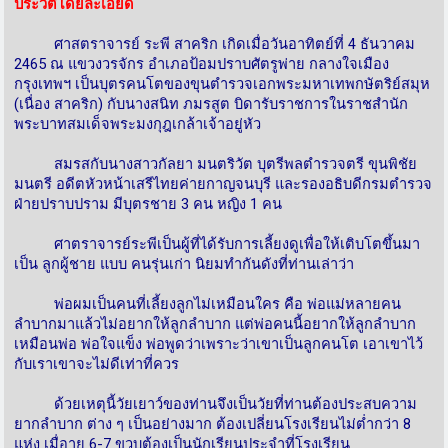
ประวัติโดยละเอียด
ศาสตราจารย์ ระพี สาคริก เกิดเมื่อวันอาทิตย์ที่ 4 ธันวาคม
2465 ณ แขวงวรจักร อำเภอป้อมปราบศัตรูพ่าย กลางใจเมือง
กรุงเทพฯ เป็นบุตรคนโตของขุนตำรวจเอกพระมหาเทพกษัตริย์สมุห
(เนื่อง สาคริก) กับนางสนิท ภมรสูต บิดารับราชการในราชสำนัก
พระบาทสมเด็จพระมงกุฎเกล้าเจ้าอยู่หัว
สมรสกับนางสาวกัลยา มนตริวัต บุตรีพลตำรวจตรี ขุนพิชัย
มนตรี อดีตหัวหน้าเสรีไทยค่ายกาญจนบุรี และรองอธิบดีกรมตำรวจ
ฝ่ายปราบปราม มีบุตรชาย 3 คน หญิง 1 คน
ศาตราจารย์ระพีเป็นผู้ที่ได้รับการเลี้ยงดูเพื่อให้เติบโตขึ้นมา
เป็น ลูกผู้ชาย แบบ คนรุ่นเก่า นิยมทำกันดังที่ท่านเล่าว่า
พ่อผมเป็นคนที่เลี้ยงลูกไม่เหมือนใคร คือ พ่อแม่หลายคน
ลำบากมาแล้วไม่อยากให้ลูกลำบาก แต่พ่อคนนี้อยากให้ลูกลำบาก
เหมือนพ่อ พ่อใจแข็ง พ่อพูดว่าเพราะว่าเขาเป็นลูกคนโต เอาเขาไว้
กับเราเขาจะไม่ดีเท่าที่ควร
ด้วยเหตุนี้วัยเยาว์ของท่านจึงเป็นวัยที่ท่านต้องประสบความ
ยากลำบาก ต่าง ๆ เป็นอย่างมาก ต้องเปลี่ยนโรงเรียนไม่ต่ำกว่า 8
แห่ง เมื่อายุ 6-7 ขวบต้องเป็นนักเรียนประจำที่โรงเรียน