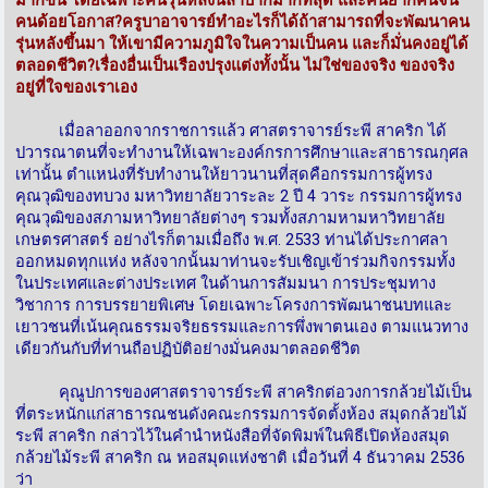
คนด้อยโอกาส?ครูบาอาจารย์ทำอะไรก็ได้ถ้าสามารถที่จะพัฒนาคน
รุ่นหลังขึ้นมา ให้เขามีความภูมิใจในความเป็นคน และก็มั่นคงอยู่ได้
ตลอดชีวิต?เรื่องอื่นเป็นเรืองปรุงแต่งทั้งนั้น ไม่ใช่ของจริง ของจริง
อยู่ที่ใจของเราเอง
เมื่อลาออกจากราชการแล้ว ศาสตราจารย์ระพี สาคริก ได้
ปวารณาตนที่จะทำงานให้เฉพาะองค์กรการศึกษาและสาธารณกุศล
เท่านั้น ตำแหน่งที่รับทำงานให้ยาวนานที่สุดคือกรรมการผู้ทรง
คุณวุฒิของทบวง มหาวิทยาลัยวาระละ 2 ปี 4 วาระ กรรมการผู้ทรง
คุณวุฒิของสภามหาวิทยาลัยต่างๆ รวมทั้งสภามหามหาวิทยาลัย
เกษตรศาสตร์ อย่างไรก็ตามเมื่อถึง พ.ศ. 2533 ท่านได้ประกาศลา
ออกหมดทุกแห่ง หลังจากนั้นมาท่านจะรับเชิญเข้าร่วมกิจกรรมทั้ง
ในประเทศและต่างประเทศ ในด้านการสัมมนา การประชุมทาง
วิชาการ การบรรยายพิเศษ โดยเฉพาะโครงการพัฒนาชนบทและ
เยาวชนที่เน้นคุณธรรมจริยธรรมและการพึ่งพาตนเอง ตามแนวทาง
เดียวกันกับที่ท่านถือปฏิบัติอย่างมั่นคงมาตลอดชีวิต
คุณูปการของศาสตราจารย์ระพี สาคริกต่อวงการกล้วยไม้เป็น
ที่ตระหนักแก่สาธารณชนดังคณะกรรมการจัดตั้งห้อง สมุดกล้วยไม้
ระพี สาคริก กล่าวไว้ในคำนำหนังสือที่จัดพิมพ์ในพิธีเปิดห้องสมุด
กล้วยไม้ระพี สาคริก ณ หอสมุดแห่งชาติ เมื่อวันที่ 4 ธันวาคม 2536
ว่า