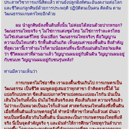
ประสาทวิชาการแก่นิสิตแล้ว ท่านยังปลูกฝังทัศนะอันงดงามต่อโลก
และชีวิตแก่ลูกศิษย์ด้วยการประพฤติ ปฏิบัติตนเป็นคน ติดดิน ตาม
วัฒนธรรมเกษตรไทยอีกด้วย
ผม นำลูกศิษย์ลงพื้นดินทั้งนั้น ไม่ค่อยได้สอนด้วยปากหรอก?
วัฒนธรรมไทยจริง ๆ ไม่ใช่การแต่งชุดไทย ไม่ใช่การรำละครไทย
ไม่ใช่เล่นดนตรีไทย นั่นเปลือก วัฒนธรรมไทยจริงๆ คือวิญญาน
ความเป็นไทแก่ตัว รักพื้นดินถิ่นเกิด เห็นคุณค่าของพื้นดิน สิ่งสำคัญ
ที่สุดเวลานี้เราทำอะไรก็ตามน้อยคนที่จะนึกถึงแผ่นดินไทย?ผมคิด
ว่า ชีวิตผมเท่าที่ผ่านมาแล้ว วิญญาณผมอยู่กับผืนดิน วิญญาณผมอยู่
กับชนบท วิญญาณผมอยู่กับชนรุ่นหลัง?
ท่านมีความเห็นว่า
การเกษตรไม่ใช่อาชีพ เรามองตื้นเขินเกินไป การเกษตรเป็น
วัฒนธรรม เป็นชีวิต ผมพูดอยู่เสมอว่าทุกสาขา ถ้าคิดตรงนี้ได้ ไม่
แบ่งก๊กแบ่งพวก ขีดเส้นแบ่งภาควิชาแบ่งคณะแบ่งอะไรกัน มันเป็น
เส้นในใจกันทั้งนั้น มันไม่ใช่เส้นจริงเลย คือเส้นกิเลส ความจริงแล้ว
ไม่ว่าจะเป็นหมวดเป็นอะไรก็แล้วแต่ ศาสตร์แขนงไหนต้องพึ่งพื้นดิน
เมื่อพึ่งพื้นดินแล้วเกษตรอยู่ได้ ทำหน้าที่สาขาไหนก็แล้วแต่ มันมา
พบเป็นหนึ่งเดียวกันในพื้นดิน นั่นแหละเป็นการเกษตรของไทยที่แท้
จริง นี่เป็นจุดสำคัญจริง ๆ และมันทำให้การศึกษาไทยทุกวันลำบาก
มากขึ้น โดยเฉพาะคนรุ่นหลังนี่ลำบากมากที่สุด และคนยากคนจน