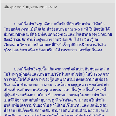
เมื่อ:
กุมภาพันธ์ 18, 2016, 09:35:55 PM
บะหมี่กึ่ง สำเร็จรูป คือบะหมี่แห้ง ที่กึ่งเตรียมทำมาให้แล้ว
โดยปกติจะทานเมื่อได้เติมน้ำร้อนประมาณ 3-5 นาที ในปัจจุบันได้
มีมากมายหลายยี่ห้อ มีทั้งชนิดซอง-ถ้วยและมีรสชาติต่างๆ มากมาย
ถึงแม้ว่าผู้ผลิตส่วนใหญ่จะมาจากทวีปเอเชีย ไม่ว่า จีน ญี่ปุ่น
เวียดนาม ไทย เกาหลี แต่บะหมี่กึ่งสำเร็จรูปมีการนิยมทานกันใน
ยุโรป อเมริกาเหนือ หรืออเมริกาใต้ เพราะว่าราคาที่ถูกนั่นเอง
บะหมี่กึ่งสำเร็จรูปนั้น เกิดจากการคิดค้นประดิษฐ์ของ อันโด
โมโมฟุกุ (ผู้ก่อตั้งและประธานบริษัทในกลุ่มนิชชิน) ในปี 1958 จาก
การที่อันโดได้เห็นสภาพของผู้คนที่พากันไปยืนต่อแถวนานเพื่อรอ
กินราเม็น ท่ามกลางอากาศหนาวเหน็บกลางฤดูหนาว ของโอซาก้า
เพียงเพื่อรอกินราเมนร้อนๆคลายหนาวเท่านั้น (ช่วงนั้นเป็นช่วงที่
ญี่ปุ่นเพิ่งจะแพ้สงครามโลก ข้าวยากหมากแพง) โดยการนำเส้นรา
เมนที่ได้จากผสมกับน้ำซุปกระดูกไก่-โทริคะระ มาทอดในน้ำมัน
ปาล์มเพื่อไล่ความชื้นออกไป ทำให้เก็บไว้ได้นาน และแค่เพียงเติม
น้ำร้อน เส้นก็จะคืนสภาพเดิม สามารถกินได้ทันที ไม่ต้องปรุงอะไร
เพิ่มเติมเลย เพราะว่าเส้นผสมกับน้ำซุปกระดูกไก่แล้ว ทำให้เกิด