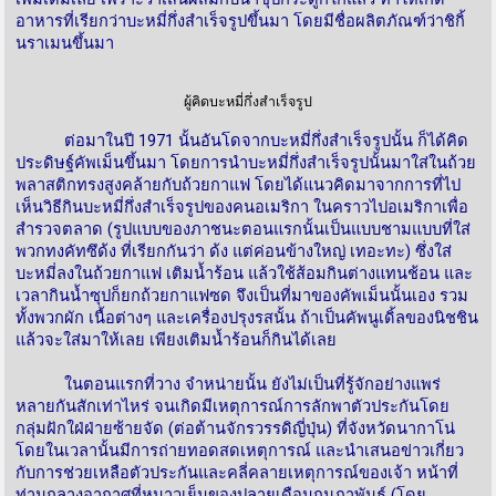
อาหารที่เรียกว่าบะหมี่กึ่งสำเร็จรูปขึ้นมา โดยมีชื่อผลิตภัณฑ์ว่าชิกิ้
นราเมนขึ้นมา
ผู้คิดบะหมี่กึ่งสำเร็จรูป
ต่อมาในปี 1971 นั้นอันโดจากบะหมี่กึ่งสำเร็จรูปนั้น ก็ได้คิด
ประดิษฐ์คัพเม็นขึ้นมา โดยการนำบะหมี่กึ่งสำเร็จรูปนั้นมาใส่ในถ้วย
พลาสติกทรงสูงคล้ายกับถ้วยกาแฟ โดยได้แนวคิดมาจากการที่ไป
เห็นวิธีกินบะหมี่กึ่งสำเร็จรูปของคนอเมริกา ในคราวไปอเมริกาเพื่อ
สำรวจตลาด (รูปแบบของภาชนะตอนแรกนั้นเป็นแบบชามแบบที่ใส่
พวกทงคัทซึด้ง ที่เรียกกันว่า ด้ง แต่ค่อนข้างใหญ่ เทอะทะ) ซึ่งใส่
บะหมี่ลงในถ้วยกาแฟ เติมน้ำร้อน แล้วใช้ส้อมกินต่างแทนช้อน และ
เวลากินน้ำซุปก็ยกถ้วยกาแฟซด จึงเป็นที่มาของคัพเม็นนั้นเอง รวม
ทั้งพวกผัก เนื้อต่างๆ และเครื่องปรุงรสนั้น ถ้าเป็นคัพนูเดิ้ลของนิชชิน
แล้วจะใส่มาให้เลย เพียงเติมน้ำร้อนก็กินได้เลย
ในตอนแรกที่วาง จำหน่ายนั้น ยังไม่เป็นที่รู้จักอย่างแพร่
หลายกันสักเท่าไหร่ จนเกิดมีเหตุการณ์การลักพาตัวประกันโดย
กลุ่มฝักใฝ่ฝ่ายซ้ายจัด (ต่อต้านจักรวรรดิญี่ปุ่น) ที่จังหวัดนากาโน่
โดยในเวลานั้นมีการถ่ายทอดสดเหตุการณ์ และนำเสนอข่าวเกี่ยว
กับการช่วยเหลือตัวประกันและคลี่คลายเหตุการณ์ของเจ้า หน้าที่
ท่ามกลางอากาศที่หนาวเย็นของปลายเดือนกุมภาพันธ์ (โดย