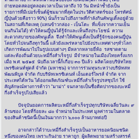
ถ่ายทอดสดอยู่ตลอดเวลาเป็นเวลาถึง 10 วัน มิหนำซ้ำยังเป็น
รายการที่มีเปอร์เซ็นต์ผู้ชมมากที่สุดในประวัติศาสตร์ของ โทรทัศน์
ญี่ปุ่นด้วยคือราว 90%) นั่นก็รวมไปถึงภาพที่กำลังกินคัพนูเดิ้ลอยู่ด้วย
ในสถานที่เกิดเหตุ (แทนข้าวกล่อง - เบ็นโตะ ที่แข็งจากความเย็น
จนกินไม่ได้) ทำให้คนญี่ปุ่นได้รู้จักและเห็นถึงประโยชน์ ความ
สะดวกสบายของคัพนูเดิ้ล จึงทำให้คัพนูเดิ้ลเป็นที่รู้จักของคนญี่ปุ่น
โดยทั่วไปจนถึงทุกวันนี้ แล้วยังแพร่หลายไปยังประเทศต่างๆทั่วโลก
เกิดการพัฒนาไปในรูปแบบต่างๆ มีหลากหลายยี่ห้อ รสชาดตาม
แต่ละท้องถิ่นด้วยบะหมี่กึ่งสำเร็จรูป มีจำหน่ายในเมืองไทยครั้งแรก
เมื่อ พ.ศ. ๒๕๑๕ นับถึงเวลานี้ก็เกือบ ๓๐ ปีแล้ว ผลิตโดยบริษัทไทย
เพรซิเดนท์ฟูดส์ จำกัด (มหาชน) จากการร่วมทุนระหว่างบริษัทสห
พัฒนพิบูล จำกัด กับบริษัทเพรซิเดนท์ เอ็นเตอร์ไพรส์ จำกัด จาก
ประเทศไต้หวัน ได้ออกผลิตภัณฑ์บะหมี่กึ่งสำเร็จรูปรสซุปไก่ ใช้
สัญลักษณ์ทางการค้าว่า "มาม่า" จนกลายเป็นชื่อติดปากของบะหมี่
กึ่งสำเร็จรูปไปเสียแล้ว
ปัจจุบันยอดการผลิตบะหมี่กึ่งสำเร็จรูปทุกบริษัทเฉลี่ยวันละ ๙
ล้านซอง โดยที่ร้อยละ ๘๐ จำหน่ายในประเทศ มูลค่ารวมในตลาด
ของสินค้าชนิดนี้เป็นเงินมากกว่า ๖,๐๐๐ ล้านบาทต่อปี
อาจกล่าวได้ว่าบะหมี่กึ่งสำเร็จรูปเป็นอาหารยอดนิยมชนิด
หนึ่งของคนไทย เพราะกินง่าย ราคาถูก ผู้ผลิตพยายามสร้างสรรค์