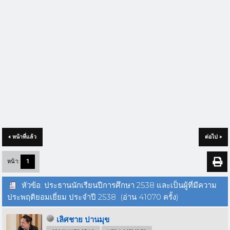
« หน้าที่แล้ว
ต่อไป »
หน้า:
1
หัวข้อ: ประธานนักเรียนปีการศึกษา 2538 และเป็นผู้ที่มีความ
ประพฤติยอมเยี่ยม ประจำปี 2538 (อ่าน 41070 ครั้ง)
เลิศชาย ปานมุข