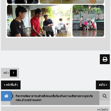
หน้า:
1
« หน้าที่แล้ว
ต่อไป »
กิจกรรมจิตอาสาขนย้ายสิ่งของเพื่อป้องกันความเสียหายจากอุทกภัย
กศน.อำเภอบ้านแพรก
กระโดดไป: