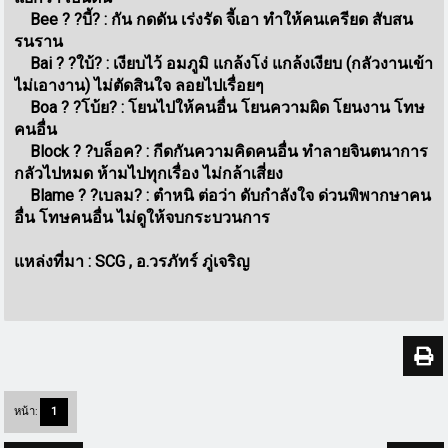
Bee ? ?บี้? : กัน กดดัน เร่งรัด จี้เอา ทำให้คนเครียด สับสน
รนราน
Bai ? ?ใบ้? : เงียบไว้ อมภูมิ แกล้งโง่ แกล้งเงียบ (กลัวงานเข้า
ไม่เอางาน) ไม่ตัดสินใจ ลอยไปเรื่อยๆ
Boa ? ?โบ้ย? : โยนไปให้คนอื่น โยนความผิด โยนงาน โทษ
คนอื่น
Block ? ?บล็อค? : กีดกันความคิดคนอื่น ทำลายจินตนาการ
กลัวไปหมด ห้ามไปทุกเรื่อง ไม่กล้าเสี่ยง
Blame ? ?เบลม? : ตำหนิ ต่อว่า ดับกำลังใจ ด่วนพิพากษาคน
อื่น โทษคนอื่น ไม่ดูให้จบกระบวนการ
แหล่งที่มา : SCG , อ.วรภัทร์ ภู่เจริญ
หน้า:
1