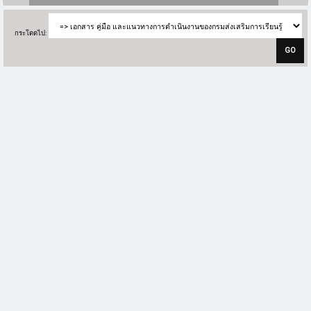
กระโดดไป: