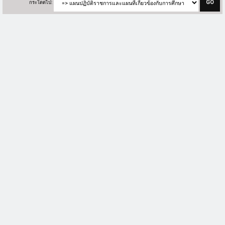
กระโดดไป: