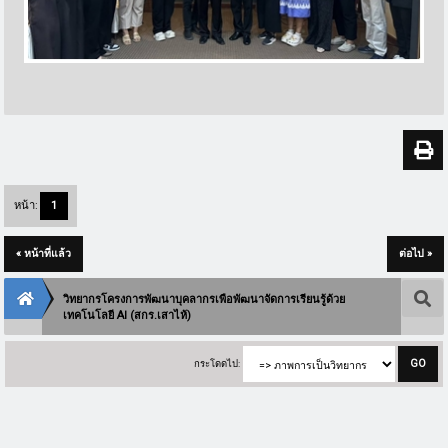
หน้า:
1
« หน้าที่แล้ว
ต่อไป »
วิทยากรโครงการพัฒนาบุคลากรเพือพัฒนาจัดการเรียนรู้ด้วย
เทคโนโลยี AI (สกร.เสาไห้)
กระโดดไป: