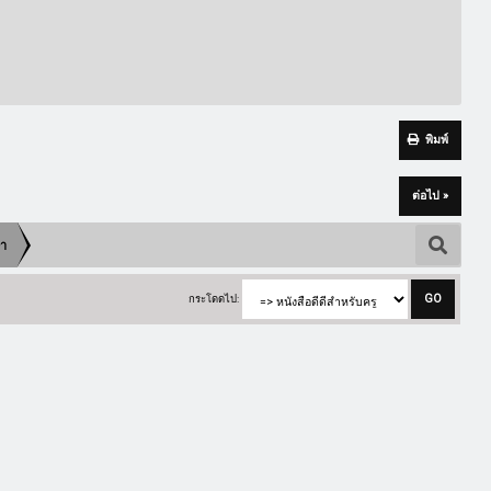
พิมพ์
ต่อไป »
ษา
กระโดดไป: