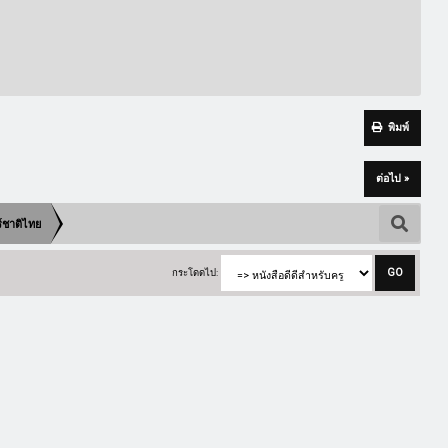
พิมพ์
ต่อไป »
ร์ชาติไทย
กระโดดไป: