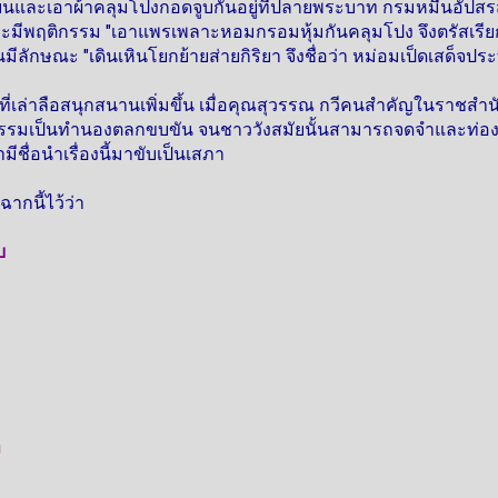
ยนและเอาผ้าคลุมโปงกอดจูบกันอยู่ที่ปลายพระบาท กรมหมื่นอัปสร
าะมีพฤติกรรม "เอาแพรเพลาะหอมกรอมหุ้มกันคลุมโปง จึงตรัสเรียก
มีลักษณะ "เดินเหินโยกย้ายส่ายกิริยา จึงชื่อว่า หม่อมเป็ดเสด็จปร
เป็นที่เล่าลือสนุกสนานเพิ่มขึ้น เมื่อคุณสุวรรณ กวีคนสำคัญในราชส
กรรมเป็นทำนองตลกขบขัน จนชาววังสมัยนั้นสามารถจดจำและท่องกลอนเร
ามีชื่อนำเรื่องนี้มาขับเป็นเสภา
กนี้ไว้ว่า
บ
ท