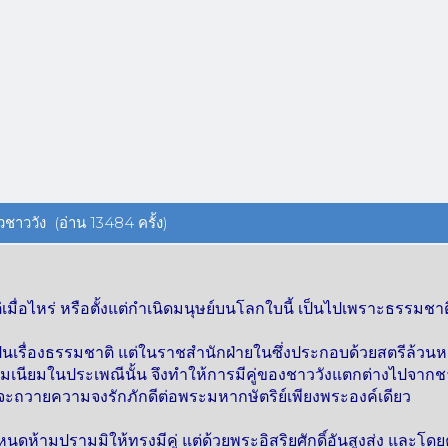
วชาววัง (อ่าน 13484 ครั้ง)
ต่เมื่อไหร่ หรือตั้งแต่กำเนิดมนุษย์บนโลกใบนี้ เป็นไปเพราะธรรม
ป็นเรื่องธรรมชาติ แต่ในราชสำนักฝ่ายในซึ่งประกอบด้วยสตรีล้
ธรรมเนียมในประเพณีนั้น จึงทำให้การมีคู่ของชาววังแตกต่างไปจาก
ี่จะถวายความจงรักภักดีต่อพระมหากษัตริย์เพียงพระองค์เดียว
ดห้ามปรามมิให้ทรงมีคู่ แต่ด้วยพระอิสริยศักดิ์อันสูงส่ง และโดย