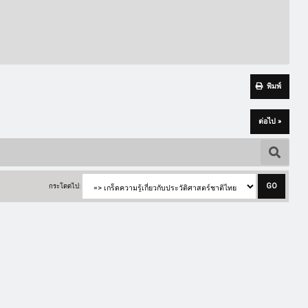
พิมพ์
ต่อไป »
กระโดดไป: