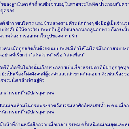
อมล้ำของฐานันดรศักดิ์ จนซึมซาบอยู่ในสายพระโลหิต ประกอบกับคว
คู่ครอง
ศ์ ข้าราชบริพาร และข้าหลวงตามตำหนักต่างๆ ซึ่งมีอยู่เป็นจำนวนมา
บบังคับมิให้ชาววังประพฤติปฏิบัติตนออกนอกลู่นอกทาง ถึงกระนั้
แดงความต้องการออกมาในรูปของความรัก
น เมื่อถูกสกัดกั้นด้วยขนบประเพณีทำให้ไม่ใคร่มีโอกาสพบปะเพ
นอย่างที่เรียกว่า "เล่นสวาท" หรือ "เล่นเพื่อน"
ที่เกิดขึ้นในวังนั้นเกือบจะกลายเป็นเรื่องธรรมดาที่มีมาทุกยุคทุกสม
ถมยังเป็นเรื่องโด่งดังจนมีผู้จดจำและเล่าขานกันต่อมา ดังเช่นเรื
ะนั่งเกล้าเจ้าอยู่หัว
ิลาส กรมหมื่นอัปสรสุดาเทพ
ป็นหม่อมห้ามในกรมพระราชวังบวรมหาศักดิพลเสพทั้ง ๒ คน เมื่อ
ัก กรมหมื่นอัปสรสุดาเทพ
ึงมีหน้าที่อ่านหนังสือถวายเมื่อเวลาบรรทม ครั้งหนึ่งหม่อมสุดและหม