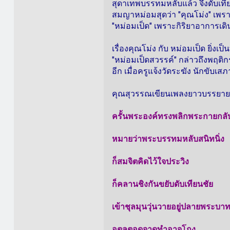
สุดาเทพบรรทมหลับแล้ว จึงดับเที
สมญาหม่อมสุดว่า "คุณโม่ง" เพร
"หม่อมเป็ด" เพราะกิริยาอาการเดิน
เรื่องคุณโม่ง กับ หม่อมเป็ด ยิ่ง
"หม่อมเป็ดสวรรค์" กล่าวถึงพฤติ
อีก เมื่อครูแจ้งวัดระฆัง นักขับเสภ
คุณสุวรรณเขียนเพลงยาวบรรยายฉา
ครั้นพระองค์ทรงพลิกพระกายกลั
หมายว่าพระบรรทมหลับสนิทนิ่ง
ก็สมจิตคิดไว้ใจประวิง
ก็คลานชิงกันขยับดับเทียนชัย
เข้าชุลมุนวุ่นวายอยู่ปลายพระบา
อุตลุตอุดจาดทำอาจโถง