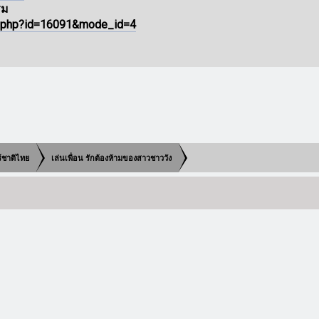
รม
n.php?id=16091&mode_id=4
ร์ชาติไทย
เล่นเพื่อน รักต้องห้ามของสาวชาววัง