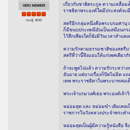
เกี่ยวกับชาติตระกูล ความเหลื่
HERO MEMBER
ราชธิดาพระองค์ใดมีประสงค์จะมี
กระทู้: 4233
สตรีอีกกลุ่มหนึ่งคือพระบรมศานุวง
ก็มีขนบประเพณีอันเป็นเสมือนกรอ
ไว้ลึกเพียงใดก็ยังมีวันเวลาสำ
ความรักตามธรรมชาติของสตรีบางค
สตรีที่ว่านี้จึงมอบให้แก่เพศเดียวกั
ถ้าจะพูดไปแล้ว ความรักระหว่างสตรี
อับอาย แต่บางเรื่องก็ปิดไม่มิด แ
เทพ พระราชธิดาในพระบาทสมเด็จพร
พระเจ้าบรมวงศ์เธอ พระองค์เจ้าว
หม่อมสุด และ หม่อมขำ เดิมเคยเ
ราชการในวังหลวงประจำพระตำหน
หม่อมสุดเป็นผู้มีความรู้หนังสือ จ