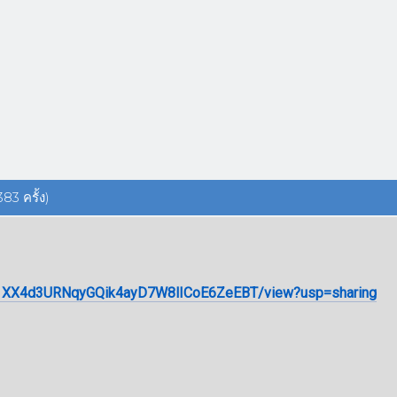
83 ครั้ง)
e/d/1XX4d3URNqyGQik4ayD7W8lICoE6ZeEBT/view?usp=sharing