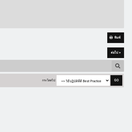
พิมพ์
ต่อไป »
กระโดดไป: