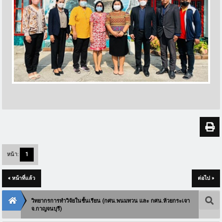
หน้า:
1
« หน้าที่แล้ว
ต่อไป »
วิทยากรการทำวิจัยในชั้นเรียน (กศน.พนมทวน และ กศน.ห้วยกระเจา
จ.กาญจนบุรี)