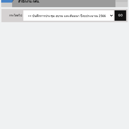
สำนักงาน กศน.
กระโดดไป: