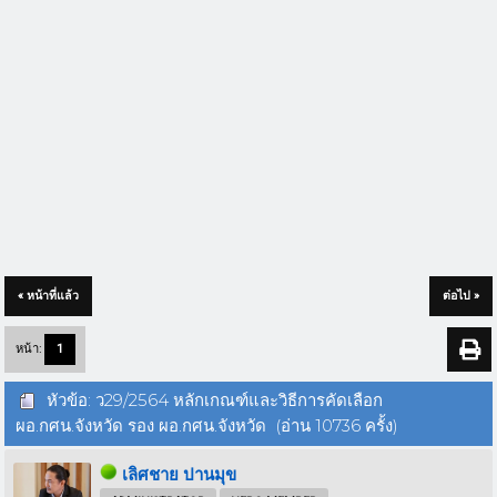
« หน้าที่แล้ว
ต่อไป »
หน้า:
1
หัวข้อ: ว29/2564 หลักเกณฑ์และวิธีการคัดเลือก
ผอ.กศน.จังหวัด รอง ผอ.กศน.จังหวัด (อ่าน 10736 ครั้ง)
เลิศชาย ปานมุข