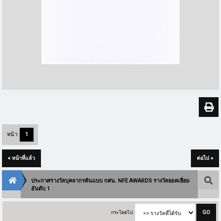
หน้า:
1
« หน้าที่แล้ว
ต่อไป »
ประกาศรางวัลบุคลากรต้นแบบ กศน. NFE AWARDS รางวัลยอดเยี่ยม
อันดับ 1
กระโดดไป: