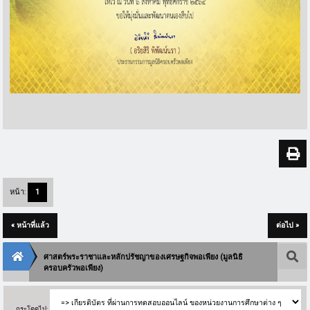
หน้า:
1
« หน้าที่แล้ว
ต่อไป »
ศาสตร์พระราชาและหลักปรัชญาของเศรษฐกิจพอเพียง (มูลนิธิ
ครอบครัวพอเพียง)
กระโดดไป: