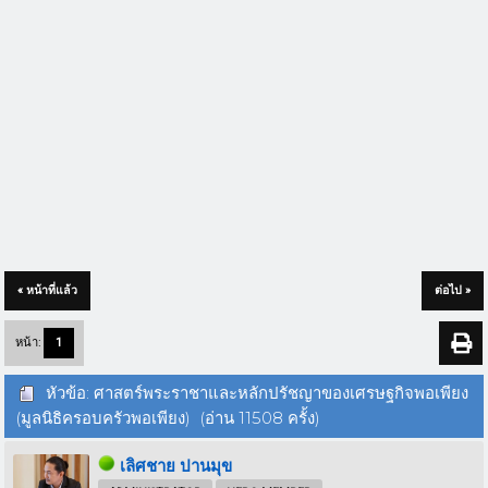
« หน้าที่แล้ว
ต่อไป »
หน้า:
1
หัวข้อ: ศาสตร์พระราชาและหลักปรัชญาของเศรษฐกิจพอเพียง
(มูลนิธิครอบครัวพอเพียง) (อ่าน 11508 ครั้ง)
เลิศชาย ปานมุข