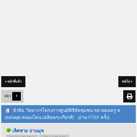
« หน้าที่แล้ว
ต่อไป »
หน้า:
1
หัวข้อ: วิทยากรโครงการศูนย์ดิจิทัลชุมชน ขยายผลครู ค
(ดอนพุด,หนองโดน,เฉลิมพระเกียรติ) (อ่าน 9788 ครั้ง)
เลิศชาย ปานมุข