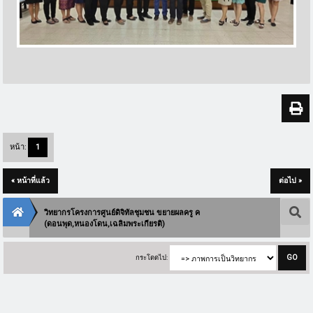
หน้า:
1
« หน้าที่แล้ว
ต่อไป »
วิทยากรโครงการศูนย์ดิจิทัลชุมชน ขยายผลครู ค
(ดอนพุด,หนองโดน,เฉลิมพระเกียรติ)
กระโดดไป: