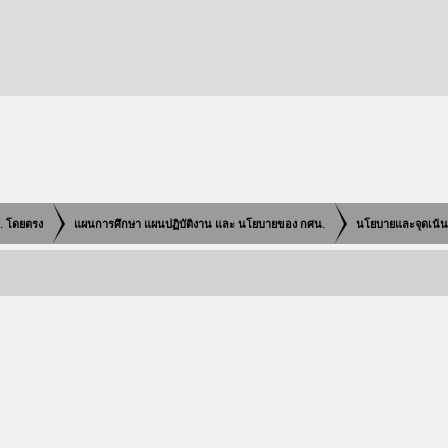
น. โดยตรง
แผนการศึกษา แผนปฏิบัติงาน และ นโยบายของ กศน.
นโยบายและจุดเน้