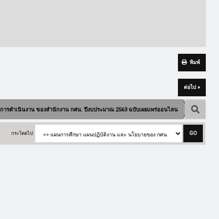
พิมพ์
ต่อไป »
นการดำเนินงาน ของสำนักงาน กศน. ปีงบประมาณ 2563 ฉบับเผยแพร่ออนไลน
กระโดดไป: