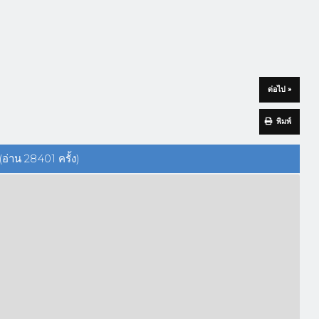
ต่อไป »
พิมพ์
่าน 28401 ครั้ง)