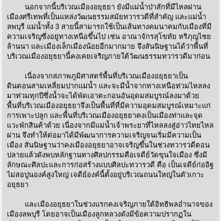
นอกจากนี้บริเวณเมืองอยุธยา ยังมีแม่น้ำป่าสักที่มีไหลผ่าน
เมืองศรีเทพที่เป็นแหล่งวัฒนธรรมสมัยทวารวดีที่สำคัญ และแม่น้ำ
ลพบุรี แม่น้ำทั้ง 3 สายนี้สามารถใช้เป็นเส้นทางคมนาคมกับเมืองที่มี
ความเจริญซึ่งอยู่ทางเหนือขึ้นไป เช่น อาณาจักรสุโขทัย หริภุญไชย
ล้านนา และเมืองเล็กเมืองน้อยอีกมากมาย จึงสันนิษฐานได้ว่าพื้นที่
บริเวณเมืองอยุธยานี้คงเคยเจริญภายใต้วัฒนธรรมทวารวดีมาก่อน
เนื่องจากสภาพภูมิศาสตร์พื้นที่บริเวณเมืองอยุธยาเป็น
ดินดอนสามเหลี่ยมปากแม่น้ำ และจะมีน้ำจากทางเหนือท่วมไหลลง
มาท่วมทุกปีซึ่งน้ำจะได้พัดเอาตะกอนอันอุดมสมบูรณ์ลงมาด้วย
พื้นที่บริเวณเมืองอยุธยาจึงเป็นพื้นที่ที่มีความอุดมสมบูรณ์เหมาะแก่
การเพาะปลูก และพื้นที่บริเวณเมืองอยุธยาคงเป็นเมืองท่าและจุด
แวะพักสินค้าด้วย เนื่องจากมีแม่น้ำเจ้าพระยาที่ไหลลงสู่อ่าวไทยไหล
ผ่าน จึงทำให้ต่อมาได้มีพัฒนาการความเจริญจนเริ่มมีความเป็น
เมือง สันนิษฐานว่าคงเมืองอยุธยาอาจเจริญขึ้นในช่วงทวารวดีตอน
ปลายแล้วดังพบหลักฐานทางศิลปกรรมคือเจดีย์วัดขุนใจเมือง ซึ่งมี
ลักษณะศิลปะและการก่อสร้างแบบศิลปะทวารวดี คือ เป็นเจดีย์ก่ออิฐ
ไม่สอปูนองค์สูงใหญ่ เจดีย์องค์นี้ตั้งอยู่บริเวณถนนใหญ่ในตัวเกาะ
อยุธยา
และเมืองอยุธยาในช่วงแรกคงเจริญภายใต้อิทธิพลอำนาจของ
เมืองลพบุรี โดยอาจเป็นเมืองลูกหลวงดังมีข้อความปรากฏใน