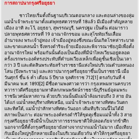
การสถาปนากรุงศรีอยุธยา
ชาวไทยเริ่มตั้งถิ่นฐานบริเวณตอนกลาง และตอนล่างของลุ่ม
แม่น้ำเจ้าพระยามาตั้งแต่พุทธศตวรรษที่ 18แล้ว มีเมืองสำคัญหลาย
เมือง อาทิ ละโว้, อยุธยา, สุพรรณบุรี, นครปฐม เป็นต้น ต่อมาราว
ปลายพุทธศตวรรษที่ 19 อาณาจักรขอม และสุโขทัยเริ่มเสื่อม
อำนาจลง พระเจ้าอู่ทอง เจ้าเมืองอู่ทองซึ่งขณะนั้นเกิดโรคห่าระบาด
และขาดแคลนน้ำ จึงทรงดำริจะย้ายเมืองและพิจารณาชัยภูมิเพื่อตั้ง
อาณาจักรใหม่ พร้อมกันนั้นต้องเป็นเมืองที่มีนำไหลเวียนอยู่ตลอด
ครั้งแรกพระองค์ทรงประทับที่ตำบลเวียงเหล็กเพื่อดูชั้นเชิงเป็นเวลา
กว่า 3 ปี และตัดสินพระทัยสร้างราชธานีแห่งใหม่บริเวณตำบลหนอง
โสน (บึงพระราม) และสถาปนากรุงศรีอยุธยาขึ้นเป็นราชธานี เมื่อ
วันศุกร์ ขึ้น 6 ค่ำ เดือน 5 ปีขาล จุลศักราช 712[1] ตรงกับวันที่ 4
มีนาคม พ.ศ. 1893[2] มีชื่อตามพงศาวดารว่า กรุงเทพมหานครบวร
ทวาราวดีศรีอยุธยามหาดิลกภพนพรัตน์ราชธานีบุรีรมย์อุดมพระ
ราชนิเวศน์มหาสถาน ด้วยบริเวณนั้นมีแม่น้ำล้อมรอบถึง 3 สาย อัน
ได้แก่ แม่น้ำลพบุรีทางทิศเหนือ, แม่น้ำเจ้าพระยาทางทิศตะวันตก
และทิศใต้, แม่น้ำป่าสักทางทิศตะวันออก เดิมทีบริเวณนี้ไม่ได้มี
สภาพเป็นเกาะ ต่อมาพระองค์ทรงดำริให้ขุดคูเชื่อมแม่น้ำทั้ง 3 สาย
กรุงศรีอยุธยาจึงมีน้ำเป็นปราการธรรมชาติให้ปลอดภัยจากข้าศึก
นอกจากนี้ที่ตั้งกรุงศรีอยุธยายังห่างจากปากแม่น้ำไม่มาก เมื่อเทียบ
กับเมืองใหญ่ๆอีกหลายเมืองในบริเวณเดียวกัน ทำให้กรุงศรีอยุธยา