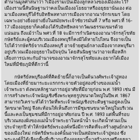
ตำนานมูลศาสนาว่า ?เมืองรามเป็นเมืองลูกหลวงของเมืองละโว้?
เมืองรามนี้สันนิษฐานว่าคงเป็นเมืองอโยธยาหรืออยุธยานั่นเอง ต่อ
มาเมืองลพบุรีได้รับอิทธิพลทางการเมืองจากอาณาจักรเขมร โดย
เฉพาะอย่างยิ่งอย่างยิ่งในสมัยพระเจ้าชัยวรมันที่ 7 หรือ พศว.ที่ 16-
17 เมืองอยุธยาก็คงต้องได้รับอิทธิพลจากวัฒนธรรมเขมรด้วย
แน่นอน ถึงแม้ว่าใน พศว.ที่ 18 จะมีการกำเนิดของอาณาจักรสุโขทัย
กษัตริย์และผู้คนบริเวณเมืองลพบุรีก็คงมิได้หายไปไหน จึงอาจเป็น
ไปได้ว่ากษัตริย์จากเมืองลพบุรี อาจย้ายศูนย์กลางเมืองจากลพบุรีมา
อยู่บริเวณเมืองอยุธยาในปัจจุบัน โดยสันนิษฐานว่าอาจเพื่อหลีก
เลี่ยงการปะทะกับอำนาจของอาณาจักรสุโขทัยและอยากได้เมือง
ใหม่ที่มีชัยภูมิที่ดีกว่านี้
กษัตริย์ลพบุรีองค์ที่คิดย้ายนี้ก็อาจเป็นต้นวงศ์พระเจ้าอู่ทอง
โดยเมืองที่ย้ายมาระยะแรกกระจายตัวอยู่สองข้างของแม่น้ำ
เจ้าพระยา ดังพบหลักฐานการอยู่อาศัยที่มีอายุก่อน พ.ศ. 1893 เช่น มี
การสร้างพระเจ้าพนัญเชิงซึ่งพระพุทธรูปขนาดใหญ่ในปีพ.ศ. 1867
สามารถวิเคราะห์ได้ว่าวัดที่พระเจ้าพนัญเชิงประดิษฐานอยู่คงเป็น
วัดขนาดใหญ่ จึงสะท้อนให้เห็นถึงการมีชุมชนขนาดใหญ่ในบริเวณ
นี้และคงเป็นชุมชนที่มีการอยู่อาศัยก่อน ปี พ.ศ. 1893 แต่พื้นที่รอบ
บริเวณสองฝั่งของแม่น้ำเจ้าพระยาในหน้าน้ำ จะเกิดน้ำท่วมเป็น
ประจำทุกปี ทำให้กษัตริย์พระองค์หนึ่งมีการคิดที่จะสร้างศูนย์กลาง
ของเมืองใหม่ กษัตริย์พระองค์นั้นอาจเป็นสมัยพระเจ้าอู่ทอง ซึ่ง
พระองค์ก็ได้เลือกพื้นที่บริเวณเมืองอยุธยานี้มาสร้างกรุงศรีอยุธยา