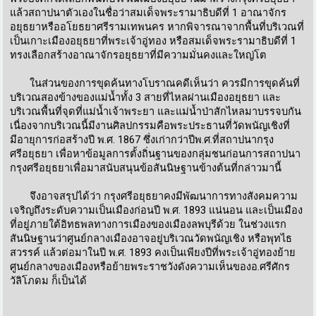
แล้วสถาปนาตัวเองในชื่อว่าสมเด็จพระรามาธิบดีที่ 1 อาณาจักร
อยุธยาหรืออโยธยาศรีรามเทพนคร หากพิจารณาจากพื้นที่บริเวณที่
เป็นเกาะเมืองอยุธยาที่พระเจ้าอู่ทอง หรือสมเด็จพระรามาธิบดีที่ 1
ทรงเลือกสร้างอาณาจักรอยุธยาที่มีความมั่นคงและใหญ่โต
ในส่วนของการขุดค้นทางโบราณคดีเห็นว่า ควรมีการขุดค้นที่
บริเวณสองข้างของแม่น้ำทั้ง 3 สายที่ไหลผ่านเมืองอยุธยา และ
บริเวณพื้นที่จุดที่แม่น้ำเจ้าพระยา และแม่น้ำป่าสักไหลมาบรรจบกัน
เนื่องจากบริเวณนี้มีงานศิลปกรรมคือพระประธานที่วัดพนัญเชิงที่
มีอายุการก่อสร้างปี พ.ศ. 1867 ซึ่งเก่ากว่าปีพ.ศ.ที่สถาปนากรุง
ศรีอยุธยา เพื่อหาข้อมูลการตั้งถิ่นฐานของกลุ่มชนก่อนการสถาปนา
กรุงศรีอยุธยาเพื่อมาสนับสนุนข้อสันนิษฐานข้างต้นที่กล่าวมานี้
จึงอาจสรุปได้ว่า กรุงศรีอยุธยาคงมีพัฒนาการทางสังคมความ
เจริญถึงระดับความเป็นเมืองก่อนปี พ.ศ. 1893 แน่นอน และเป็นเมือง
ที่อยู่ภายใต้อิทธพลทางการเมืองของเมืองลพบุรีด้วย ในช่วงแรก
สันนิษฐานว่าศูนย์กลางเมืองอาจอยู่บริเวณวัดพนัญเชิง หรือพุทไธ
สวรรค์ แล้วต่อมาในปี พ.ศ. 1893 คงเป็นเพียงปีที่พระเจ้าอู่ทองย้าย
ศูนย์กลางของเมืองหรือย้ายพระราชวังดังความเห็นของอ.ศรีศักร
วัลิโภดม ก็เป็นได้