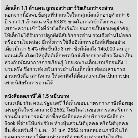
เด็กเล็ก 1.1 ล้านคน ถูกมองว่าเยาว์วัยเกินกว่าจะอ่าน
นอกจากนี้ยังพบข้อมูลที่น่าสนใจในกลุ่มเด็กเล็กอายุต่ำกว่า 6
ปี ราว 1.1 ล้านคน หรือ 63.8% ขาดโอกาสเข้าถึงการอ่าน
เพราะความเข้าใจที่ว่ายังเด็กเกินไป จนอาจเป็นสาเหตุสำคัญ
ให้เด็กไม่ได้รับการปลูกฝังนิสัยรักการอ่าน รวมถึงอ่านไม่ออก
หรืออ่านไม่คล่อง อีกทั้งการใช้สื่ออิเล็กทรอนิกส์เพียงอย่าง
เดียวมีกว่า 5.4% เพิ่มขึ้นถึง 3 เท่า ซึ่งมีเด็กถึง 145,000 คน ถูก
พ่อแม่เลี้ยงโดยให้ดูสื่ออิเล็กทรอนิกส์เพียงอย่างเดียว จึงน่าเป็น
ห่วงกับพัฒนาการการเรียนรู้ โดยเฉพาะเด็กแรกเกิดจนถึง 1
ขวบครึ่ง ซึ่งการส่งเสริมการอ่านในเด็กเล็ก พ่อแม่สามารถ
อ่านหนังสือ เล่านิทาน ให้เด็กฟังได้ตั้งแต่แรกเกิด เป็นการบ่ม
เพาะนิสัยรักการอ่านได้
หนังสือลดภาษีได้ 1.5 หมื่นบาท
ขณะเดียวกัน คณะรัฐมนตรี ได้เห็นชอบมาตรการภาษีเพื่อพยุง
เศรษฐกิจในช่วงกลางปี 2562 โดยในส่วนของการส่งเสริมการ
อ่านนั้น สามารถนำค่าซื้อหนังสือและค่าบริการหนังสือ e-
Book ที่จ่ายให้แก่บริษัท ห้างหุ้นส่วนนิติบุคคล หรือนิติบุคคล
อื่น ตั้งแต่วันที่ 1 ม.ค. - 31 ธ.ค. 2562 มาลดหย่อนภาษีเงินได้
บุคคลธรรมดา ได้ตามจำนวนที่จ่ายจริง แต่รวมกันไม่เกิน