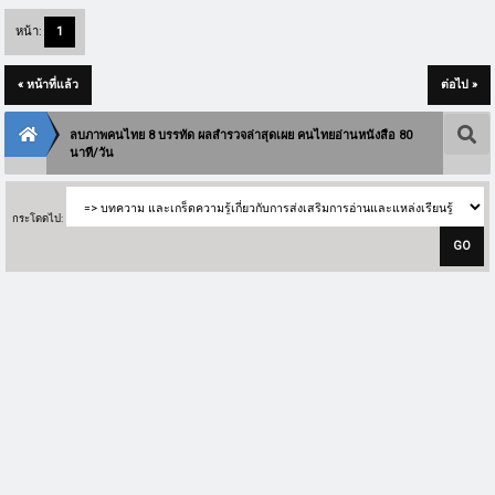
หน้า:
1
« หน้าที่แล้ว
ต่อไป »
ลบภาพคนไทย 8 บรรทัด ผลสำรวจล่าสุดเผย คนไทยอ่านหนังสือ 80
นาที/วัน
กระโดดไป: