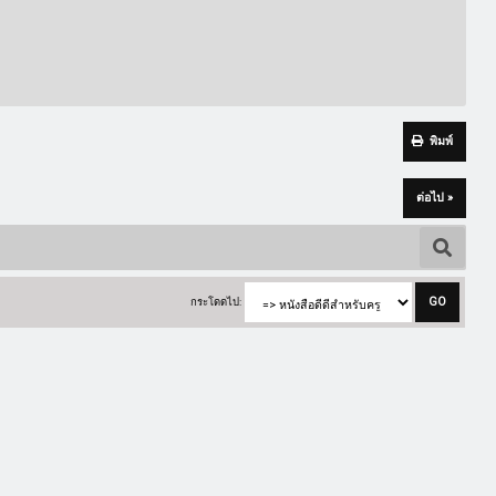
พิมพ์
ต่อไป »
กระโดดไป: