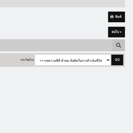
พิมพ์
ต่อไป »
กระโดดไป: