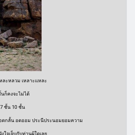
ิตใจหละหลวม เหลาะแหละ
้นก็คงจะไม่ได้
ั้น 10 ชั้น
อดทน อดกลั้น อดออม ประนีประนอมยอมความ
งใจเจ็บกับท่านผู้ใดเลย