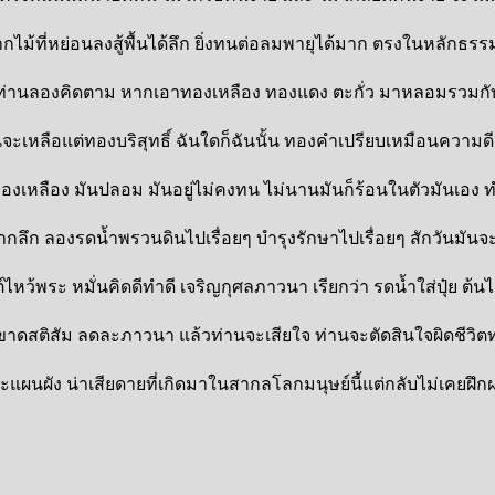
ไม้ที่หย่อนลงสู้พื้นได้ลึก ยิ่งทนต่อลมพายุได้มาก ตรงในหลักธรร
ลม ท่านลองคิดตาม หากเอาทองเหลือง ทองแดง ตะกั่ว มาหลอมรวมก
เหลือแต่ทองบริสุทธิ์ ฉันใดก็ฉันนั้น ทองคำเปรียบเหมือนความดี 
งเหลือง มันปลอม มันอยู่ไม่คงทน ไม่นานมันก็ร้อนในตัวมันเอง 
รากลึก ลองรดน้ำพรวนดินไปเรื่อยๆ บำรุงรักษาไปเรื่อยๆ สักวันมั
ไหว้พระ หมั่นคิดดีทำดี เจริญกุศลภาวนา เรียกว่า รดน้ำใส่ปุ๋ย 
ะ ขาดสติสัม ลดละภาวนา แล้วท่านจะเสียใจ ท่านจะตัดสินใจผิดชีวิ
ะแผนผัง น่าเสียดายที่เกิดมาในสากลโลกมนุษย์นี้แต่กลับไม่เคยฝึก