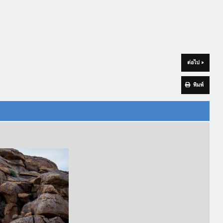
ต่อไป »
พิมพ์