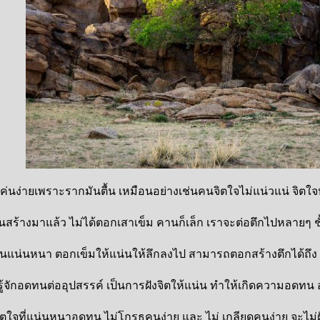
โค่นง่ายเพราะรากมันตื้น เหมือนอย่างเช่นคนจิตใจไม่แน่วแน่ จ
านสร้างมาแล้ว ไม่ได้ตอกเสาเข็ม คานก็เล็ก เราจะต่อตึกไปหลายๆ ชั
น่นหนา ตอกเข็มให้แน่นให้ลึกลงไป สามารถตอกสร้างตึกได้ถึง 7 ช
ห้รู้จักอดทนต่ออุปสรรค์ เป็นการฝังจิตให้แน่น ทำให้เกิดความ
ตใจที่แน่นหนาอดทน ไม่โกรธคนง่าย และ ไม่ เกลียดคนง่าย จะไม่ฝั