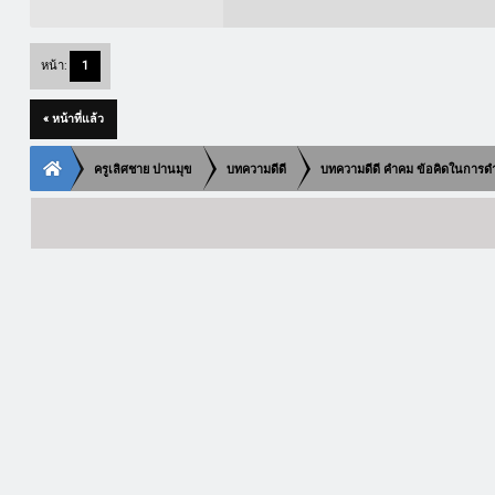
หน้า:
1
« หน้าที่แล้ว
ครูเลิศชาย ปานมุข
บทความดีดี
บทความดีดี คำคม ข้อคิดในการดำ