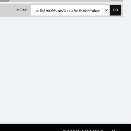
กระโดดไป: