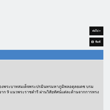
ต่อไป »
พิมพ์
านของพระบาทสมเด็จพระปรมินทรมหาภูมิพลอดุลยเดช บรม
ู้จาก 9 แนวพระราชดำริ ผ่านวิสัยทัศน์แต่ละด้านจากการทรง