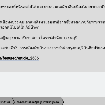
านายบางพระองค์หนีรอดไปได้ และบางส่วนเนเมียวสีหบดีคงไม่อยากเ
หนือทั้งปวง คุมเอาสมเด็จพระอนุชาธิราชซึ่งทรงผนวชกับพระราชวงศา
รอดหนีไปได้นั้นก็มีบ้าง?
มีเจ้าหญิงอยุธยามารับราชการในราชสำนักกรุงธนบุรี
งกับเจ๊ก? : การเมืองฝ่ายในของราชสำนักกรุงธนบุรี ในศิลปวัฒนธรร
/featured/article_2636
ร์ชาติไทย
ชะตากรรมเจ้าหญิงอยุธยาหลังกรุงแตก