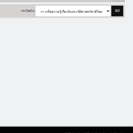
กระโดดไป: