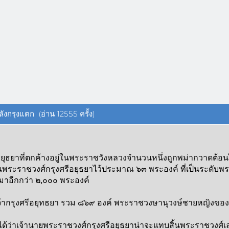
งกรุงแตก (อ่าน 12555 ครั้ง)
อยุธยาที่ตกค้างอยู่ในพระราชวังหลวงจำนวนหนึ่งถูกพม่ากวาดต้อน
ระราชวงศ์กรุงศรีอยุธยาไว้ประมาณ ๖๓ พระองค์ ที่เป็นระดั
งมาอีกกว่า ๒,๐๐๐ พระองค์
จ้ากรุงศรีอยุทธยา รวม ๘๖๙ องค์ พระราชวงษานุวงษ์ชายหญิงของพร
บได้ว่าเจ้านายพระราชวงศ์กรุงศรีอยุธยาน่าจะแทบสิ้นพระราชวงศ์เลยท