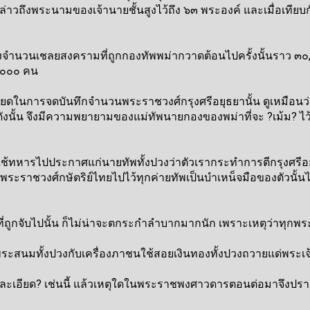
รกล่าวถึงพระนามของเจ้านายชั้นสูงไว้ถึง ๖๓ พระองค์ และเมื่อเท
จำนวนเชลยสงครามที่ถูกกองทัพพม่ากวาดต้อนไปครั้งนั้นราว ๓๐,๐๐
,๐๐๐ คน
เอียดในการจดบันทึกจำนวนพระราชวงศ์กรุงศรีอยุธยานั้น ดูเหมือนว
ด้ ดังนั้น จึงมีความพยายามของแม่ทัพนายกองของพม่าที่จะ ?เม้ม? 
ึงใช้ทหารไปประกาศแก่นายทัพทั้งปวงว่าตัวเรากระทำการตีกรุงศรีอ
ราชวงศ์กษัตริย์ไทยไปไว้ทุกค่ายทัพเป็นบำเหน็จมือของตัวนั้นไม่ช
ถูกจับไปนั้น ก็ไม่น่าจะตกระกำลำบากมากนัก เพราะเหตุว่าทุกพระองค
นมทั้งปวงกับเครื่องภาชนใช้สอยเงินทองทั้งปวงถวายแด่พระเจ้า
ละเอียด? เช่นนี้ แล้วเหตุใดในพระราชพงศาวดารตอนต่อมาจึงปราก