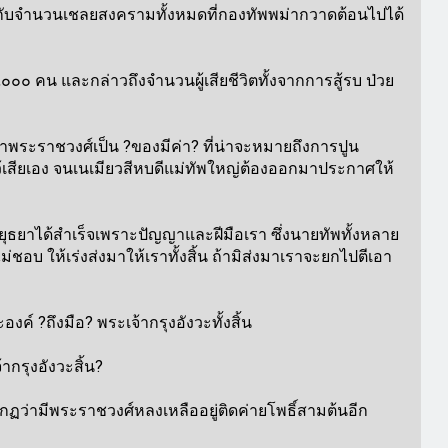
ียบกับจำนวนเชลยสงครามทั้งหมดที่กองทัพพม่ากวาดต้อนไปได้
๐ คน และกล่าวถึงจำนวนผู้เสียชีวิตทั้งจากการสู้รบ ป่วย
่าพระราชวงศ์เป็น ?ของมีค่า? ที่น่าจะหมายถึงการปูน
ไว้เสียเอง จนเนเมียวสีหบดีแม่ทัพใหญ่ต้องออกมาประกาศให้
ยุธยาได้สำเร็จเพราะปัญญาและฝีมือเรา ซึ่งนายทัพทั้งหลาย
อบ ให้เร่งส่งมาให้เราทั้งสิ้น ถ้ามิส่งมาเราจะยกไปตีเอา
์ ?ถึงมือ? พระเจ้ากรุงอังวะทั้งสิ้น
กรุงอังวะสิ้น?
ฏว่ามีพระราชวงศ์หลงเหลืออยู่ติดค่ายโพธิ์สามต้นอีก