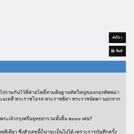
ต่อไป »
พิมพ์
ไปรวมกันไว้ที่ค่ายโพธิ์สามต้นฐานทัพใหญ่ของกองทัพพม่า
บพระมเหสี พระราชโอรส พระราชธิดา พระราชนัดดา นอกจาก
ะเจ้ากรุงศรีอยุทธยารวมทั้งสิ้น ๒๐๐๐ เศษ?
ีเดียว ซึ่งตัวเลขนี้ก็น่าจะเป็นไปได้ เพราะการบันทึกครั้ง