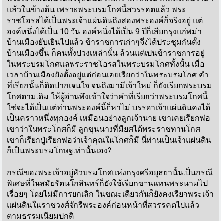
แล้วในข้างต้น เพราะพระบรมโกศนี้สวรรคตแล้ว พระ
ราชโอรสได้เป็นพระเจ้าแผ่นดินถึงสองพระองค์ก็จริงอยู่ แต่
องค์หนึ่งได้เป็น 10 วัน องค์หนึ่งได้เป็น 9 ปีก็เสียกรุงแก่พม่า
บ้านเมืองยับเยินไปแล้ว ข้าราชการเก่าๆจึ่งได้ประชุมกันตั้ง
บ้านเมืองขึ้น ก็คนทั้งปวงเหล่านั้น ล้วนแต่เปนข้าราชการอยู่
ในพระบรมโกศแลพระราชโอรสในพระบรมโกศทั้งนั้น เมื่อ
เวลาบ้านเมืองยังตั้งอยู่แต่ก่อนเคยเรียกว่าในพระบรมโกศ คำ
ที่เรียกนั้นก็ติดปากเจนใจ จนถึงมามีเจ้าใหม่ ก็ยังเรียกพระบรม
โกศตามเดิม ให้ผู้อ่านพึงเข้าใจว่าคำที่เรียกว่าพระบรมโกศนี้
ใช่จะได้เป็นแต่ท่านพระองค์นี้ก็หาไม่ บรรดาเจ้าแผ่นดินคงได้
เป็นคราวหนึ่งทุกองค์ เหมือนอย่างลูกเจ้านาย เขาเคยเรียกพ่อ
เขาว่าในพระโกศก็มี ลูกขุนนางที่มียศได้พระราชทานโกศ
เขาก็เรียกปู่เรียกพ่อว่าเจ้าคุณในโกศก็มี นี่ท่านเป็นเจ้าแผ่นดิน
ก็เป็นพระบรมโกษฐเท่านั้นเอง?
กรณีของพระเจ้าอยู่หัวบรมโกศแห่งกรุงศรีอยุธยานั้นเป็นกรณี
พิเศษที่ในสมัยรัตนโกสินทร์ก็ยังใช้เรียกขานแทนพระนามไป
เรื่อยๆ โดยไม่มีการยกเลิก ในขณะเดียวกันก็ยังคงเรียกพระเจ้า
แผ่นดินในราชวงศ์จักรีพระองค์ก่อนหน้าที่สวรรคตไปแล้ว
ตามธรรมเนียมปกติ