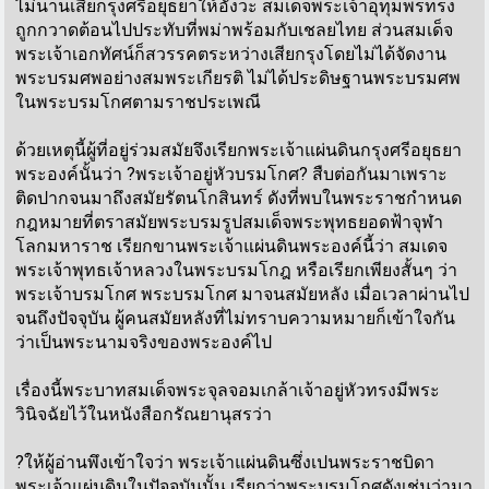
ไม่นานเสียกรุงศรีอยุธยาให้อังวะ สมเด็จพระเจ้าอุทุมพรทรง
ถูกกวาดต้อนไปประทับที่พม่าพร้อมกับเชลยไทย ส่วนสมเด็จ
พระเจ้าเอกทัศน์ก็สวรรคตระหว่างเสียกรุงโดยไม่ได้จัดงาน
พระบรมศพอย่างสมพระเกียรติ ไม่ได้ประดิษฐานพระบรมศพ
ในพระบรมโกศตามราชประเพณี
ด้วยเหตุนี้ผู้ที่อยู่ร่วมสมัยจึงเรียกพระเจ้าแผ่นดินกรุงศรีอยุธยา
พระองค์นั้นว่า ?พระเจ้าอยู่หัวบรมโกศ? สืบต่อกันมาเพราะ
ติดปากจนมาถึงสมัยรัตนโกสินทร์ ดังที่พบในพระราชกำหนด
กฎหมายที่ตราสมัยพระบรมรูปสมเด็จพระพุทธยอดฟ้าจุฬา
โลกมหาราช เรียกขานพระเจ้าแผ่นดินพระองค์นี้ว่า สมเดจ
พระเจ้าพุทธเจ้าหลวงในพระบรมโกฎ หรือเรียกเพียงสั้นๆ ว่า
พระเจ้าบรมโกศ พระบรมโกศ มาจนสมัยหลัง เมื่อเวลาผ่านไป
จนถึงปัจจุบัน ผู้คนสมัยหลังที่ไม่ทราบความหมายก็เข้าใจกัน
ว่าเป็นพระนามจริงของพระองค์ไป
เรื่องนี้พระบาทสมเด็จพระจุลจอมเกล้าเจ้าอยู่หัวทรงมีพระ
วินิจฉัยไว้ในหนังสือกรัณยานุสรว่า
?ให้ผู้อ่านพึงเข้าใจว่า พระเจ้าแผ่นดินซึ่งเปนพระราชบิดา
พระเจ้าแผ่นดินในปัจจุบันนั้น เรียกว่าพระบรมโกศดังเช่นว่ามา