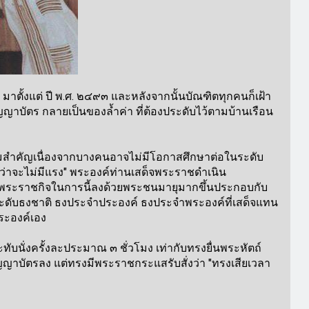
ั้งแต่ ปี พ.ศ. ๒๔๙๓ และหลังจากนั้นบัณฑิตทุกคนก็เฝ้า
บัตร กลายเป็นของล้ำค่า ที่ต้องประดับไว้ตามบ้านเรือน
มสำคัญเนื่องจากบางคนอาจไม่มีโอกาสศึกษาต่อในระดับ
่าจะไม่มีแรง" พระองค์ท่านเสด็จพระราชดำเนิน
ติพระราชกิจในการนี้ลงด้วยพระชนมายุมากขึ้นประกอบกับ
ดับธงชาติ ธงประจำประองค์ ธงประจำพระองค์ที่เสด็จแทน
ระองค์เอง
นั่งครั้งละประมาณ ๓ ชั่วโมง เท่ากับทรงยื่นพระหัตถ์
าบัตรลง แต่ทรงมีพระราชกระแสรับสั่งว่า "ทรงเสียเวลา