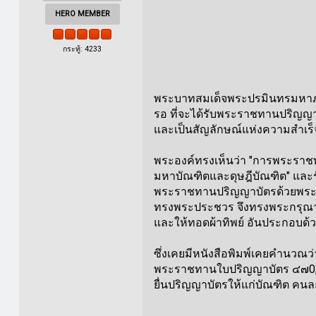
HERO MEMBER
กระทู้: 4233
พระบาทสมเด็จพระปรมินทรมหาภูมิ
รอ ที่จะได้รับพระราชทานปริญญา
และเป็นสัญลักษณ์แห่งความสำเร
พระองค์ทรงเห็นว่า "การพระราช
มหาบัณฑิตและดุษฎีบัณฑิต" และร
พระราชทานปริญญาบัตรด้วยพระองค
ทรงพระประชวร จึงทรงพระกรุณาโ
และให้ทอดผ้าทิพย์ อันประกอบด้
ซึ่งเคยมีหนังสือพิมพ์เคยคำนวณว
พระราชทานใบปริญญาบัตร ๔๗0,000
ยื่นปริญญาบัตรให้แก่บัณฑิต คนละ ๖