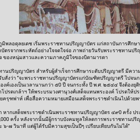
พลอดุลยเดช เริ่มพระราชทานปริญญาบัตร แก่สถาบันการศึกษา มาต
บัตรจากพระหัตถ์อย่างใจจดใจจ่อ ภาพถ่ายวันรับพระราชทานปริญญา
็จ ของหนุ่มสาวและความภาคภูมิใจของบิดามารดา
ทานปริญญาบัตร สำหรับผู้สำเร็จการศึกษาระดับปริญญาตรี มีควา
ับสั่งว่า "จะพระราชทานปริญญาบัตรแก่บัณฑิตปริญญาตรี ไปจนกว
์เองเป็นเวลานานกว่า ๕0 ปี จนกระทั้ง ปี พ.ศ. ๒๕๔๔ จึงต้องยุ
ปรดเกล้าฯ ให้พระบรมวงศานุวงศ์เสด็จแทนพระองค์ โปรดให้ประ
วยครุฑพ่าห์ เพื่อสื่อความหมายเสมือนเสด็จพระราชดำเนินไปด้วยพ
่า หากเสด็จพระราชดำเนินพระราชทานปริญญาบัตร ๔๙0 ครั้ง ประทับ
 ครั้ง หลังจากนั้นมีผู้กราบบังคมทูลให้ลดการพระราชทานปริญญ
-๗ วินาที แต่ผู้ได้รับมีความสุขเป็นปีๆ เปรียบเทียบกันไม่ได้"