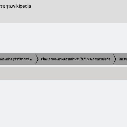
วชกุล,wikipedia
เจ้าอยู่หัวรัชกาลที่ ๙
เรื่องเล่าและภาพความประทับใจกับพระราชกรณียกิจ
เผยรั