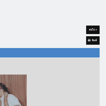
ต่อไป »
พิมพ์