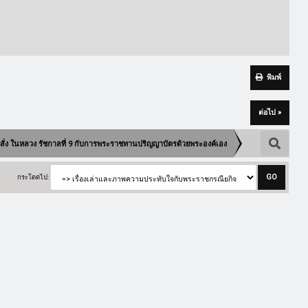
พิมพ์
ต่อไป »
บสั่ง ในหลวง รัชกาลที่ 9 กับการพระราชทานปริญญาบัตรด้วยพระองค์เอง
กระโดดไป: