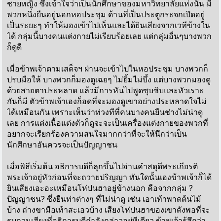
ชายหญิง ซึ่งเข้าใจว่าเป็นนักศึกษาของมหาวิทยาลัยแห่งนั้น มี
พวกหนึ่งยืนอยู่นอกหอประชุม ด้านที่เป็นประตูกระจกเปิดอยู่
เป็นระยะๆ ทำให้มองเข้าไปเห็นและได้ยินเสียงจากเวทีข้างใน
ได้ กลุ่มนี้บางคนแต่งกายไม่เรียบร้อยเลย แต่กลุ่มอื่นๆบางพวก
ก็ดูดี
เมื่อข้าพเจ้าตามเสด็จฯ ผ่านจะเข้าไปในหอประชุม บางพวกก็
ปรบมือให้ บางพวกก็มองดูเฉยๆ ไม่ยิ้มไม่บึ้ง แต่บางพวกมองดู
ด้วยสายตาประหลาด แล้วมีการหันไปพูดซุบซิบและหัวเราะ
กันก็มี ตัวข้าพเจ้าเองก็อดที่จะมองดูเขาอย่างประหลาดใจไม่
ได้เหมือนกัน เพราะเห็นว่าท่วงทีที่คนบางคนยืนช่างไม่น่าดู
เลย การแต่งเนื้อแต่งตัวก็ดูจะจะเป็นเครื่องแต่งกายของพวกที่
อยากจะเรียกร้องความสนใจมากกว่าที่จะให้นึกว่าเป็น
นักศึกษาอันควรจะเป็นปัญญาชน
เมื่อพิธีเริ่มต้น อธิการบดีก็ลุกขึ้นไปอ่านคำสดุดีพระเกียรติ
พระเจ้าอยู่หัวก่อนที่จะถวายปริญญา ทันใดนั้นเองข้าพเจ้าก็ได้
ยินเสียงเอะอะเหมือนโห่ปนฮาอยู่ข้างนอก คือจากกลุ่ม ?
ปัญญาชน? ซึ่งยืนท่าต่างๆ ที่ไม่น่าดู เช่น เอาเท้าพาดต้นไม้
บ้าง ถ่างขามือเท้าสะเอวบ้าง เสียงโห่ปนฮาของเขาดังพอที่จะ
รบกวนเสียงที่อธิการบดีกำลังกล่าวอยู่ทีเดียว ข้าพเจ้ารู้สึกว่า