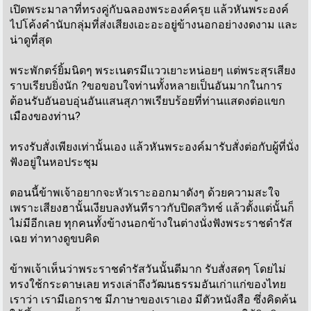
เปิดพระมาลาที่ทรงคู่กับฉลองพระองค์ครุย แล้วหันพระองค์
ไปโค้งคำนับกลุ่มที่ส่งเสียงเอะอะอยู่ข้างนอกอย่างงดงาม และ
น่าดูที่สุด
พระพักตร์ยิ้มนิดๆ พระเนตรมีแววเยาะหน่อยๆ แต่พระสุรเสียง
ราบเรียบยิ่งนัก ?ขอขอบใจท่านทั้งหลายเป็นอันมากในการ
ต้อนรับอันอบอุ่นอันแสนสุภาพเรียบร้อยที่ท่านแสดงต่อแขก
เมืองของท่าน?
ทรงรับสั่งเพียงเท่านั้นเอง แล้วหันพระองค์มารับสั่งต่อกับผู้ที่นั่ง
ฟังอยู่ในหอประชุม
ตอนนี้ข้าพเจ้าอยากจะหัวเราะออกมาดังๆ ด้วยความสะใจ
เพราะเสียงฮานั้นเงียบลงทันทีราวกับปิดสวิทช์ แล้วตั้งแต่นั้นก็
ไม่มีอีกเลย ทุกคนทั้งข้างนอกข้างในต่างนั่งฟังพระราชดำรัส
เฉย ท่าทางดูขบคิด
ข้าพเจ้าเห็นว่าพระราชดำรัสวันนั้นดีมาก รับสั่งสดๆ โดยไม่
ทรงใช้กระดาษเลย ทรงเล่าถึงวัฒนธรรมอันเก่าแก่ของไทย
เราว่า เรามีเอกราช มีภาษาของเราเอง มีตัวหนังสือ ซึ่งคิดค้น