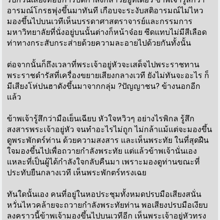
อารมณ์โกรธพุ่งขึ้นมาทันที เกือบจะระงับสติอารมณ์ไม่ไหว
มองขึ้นไปบนเวทีเห็นบรรดาศาสตราจารย์และกรรมการ
มหาวิทยาลัยที่นั่งอยู่บนนั้นต่างก็หน้าจ๋อย ซีดแทบไม่มีสีเลือด
ท่าทางกระสับกระส่ายด้วยความละอายไปด้วยกันทั้งนั้น
ต่อจากนั้นก็ถึงเวลาที่พระเจ้าอยู่หัวจะเสด็จไปพระราชทาน
พระราชดำรัสที่เครื่องขยายเสียงกลางเวที ยังไม่ทันจะอะไร ก็
มีเสียงโห่ปนฮาดังขึ้นมาจากกลุ่ม ?ปัญญาชน? ข้างนอกอีก
แล้ว
ข้าพเจ้ารู้สึกว่ามือเย็นเฉียบ หัวใจหวิวๆ อย่างไรพิกล รู้สึก
สงสารพระเจ้าอยู่หัว จนทำอะไรไม่ถูก ไม่กล้าแม้แต่จะมองขึ้น
ดูพระพักตร์ท่าน ด้วยความสงสาร และเห็นพระทัย ในที่สุดฝืน
ใจมองขึ้นไปเพื่อถวายกำลังพระทัย แต่แล้วข้าพเจ้านั่นเอง
แหละที่เป็นผู้ได้กำลังใจกลับคืนมา เพราะมองดูท่านขณะที่
ประทับยืนกลางเวที เห็นพระพักตร์ทรงเฉย
ทันใดนั้นเอง คนที่อยู่ในหอประชุมทั้งหมดปรบมือเสียงสนั่น
หวั่นไหวคล้ายจะถวายกำลังพระทัยท่าน พอเสียงปรบมือเงียบ
ลงคราวนี้ข้าพเจ้ามองขึ้นไปบนเวทีอีก เห็นพระเจ้าอยู่หัวทรง