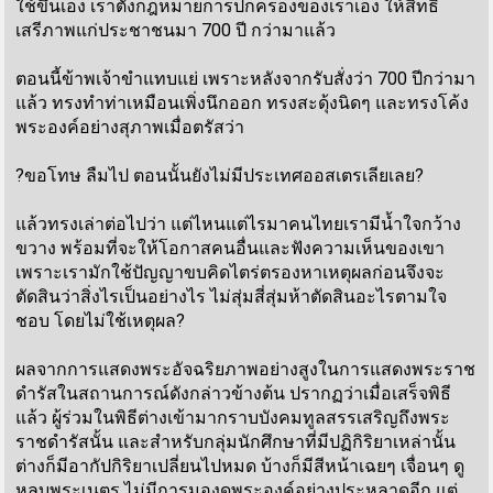
ใช้ขึ้นเอง เราตั้งกฎหมายการปกครองของเราเอง ให้สิทธิ
เสรีภาพแก่ประชาชนมา 700 ปี กว่ามาแล้ว
ตอนนี้ข้าพเจ้าขำแทบแย่ เพราะหลังจากรับสั่งว่า 700 ปีกว่ามา
แล้ว ทรงทำท่าเหมือนเพิ่งนึกออก ทรงสะดุ้งนิดๆ และทรงโค้ง
พระองค์อย่างสุภาพเมื่อตรัสว่า
?ขอโทษ ลืมไป ตอนนั้นยังไม่มีประเทศออสเตรเลียเลย?
แล้วทรงเล่าต่อไปว่า แต่ไหนแต่ไรมาคนไทยเรามีน้ำใจกว้าง
ขวาง พร้อมที่จะให้โอกาสคนอื่นและฟังความเห็นของเขา
เพราะเรามักใช้ปัญญาขบคิดไตร่ตรองหาเหตุผลก่อนจึงจะ
ตัดสินว่าสิ่งไรเป็นอย่างไร ไม่สุ่มสี่สุ่มห้าตัดสินอะไรตามใจ
ชอบ โดยไม่ใช้เหตุผล?
ผลจากการแสดงพระอัจฉริยภาพอย่างสูงในการแสดงพระราช
ดำรัสในสถานการณ์ดังกล่าวข้างต้น ปรากฏว่าเมื่อเสร็จพิธี
แล้ว ผู้ร่วมในพิธีต่างเข้ามากราบบังคมทูลสรรเสริญถึงพระ
ราชดำรัสนั้น และสำหรับกลุ่มนักศึกษาที่มีปฏิกิริยาเหล่านั้น
ต่างก็มีอากัปกิริยาเปลี่ยนไปหมด บ้างก็มีสีหน้าเฉยๆ เจื่อนๆ ดู
หลบพระเนตร ไม่มีการมองดูพระองค์อย่างประหลาดอีก แต่