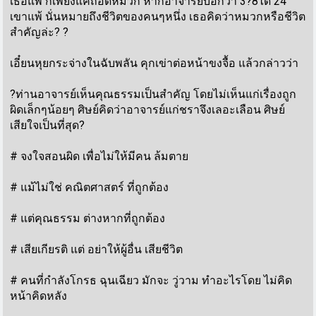
เธอแพ้ ก็เพียงแค่ถอดหมวก หากอาจารย์บอกว่า 3?8ได้ 24
เขาแพ้ นั่นหมายถึงชีวิตของคนๆหนึ่ง เธอคิดว่าหมวกหรือชีวิต
สำคัญล่ะ? ?
เอี๋ยนหุยกระจ่างในฉับพลัน คุกเข่าต่อหน้าขงจื้อ แล้วกล่าวว่า
?ท่านอาจารย์เห็นคุณธรรมเป็นสำคัญ โดยไม่เห็นแก่เรื่องถูก
ผิดเล็กๆน้อยๆ ศิษย์คิดว่าอาจารย์แก่ชราจึงเลอะเลือน ศิษย์
เสียใจเป็นที่สุด?
# จงใจสอนผิด เพื่อไม่ให้มีคน ล้มตาย
# แม้ไม่ใช่ คณิตศาสตร์ ที่ถูกต้อง
# แต่คุณธรรม ต่างหากที่ถูกต้อง
# เสียเกียรติ แต่ อย่าให้ผู้อื่น เสียชีวิต
# คนที่กำลังโกรธ ฉุนเฉียว มักจะ วู่วาม ทำอะไรโดย ไม่คิด
หน้าคิดหลัง