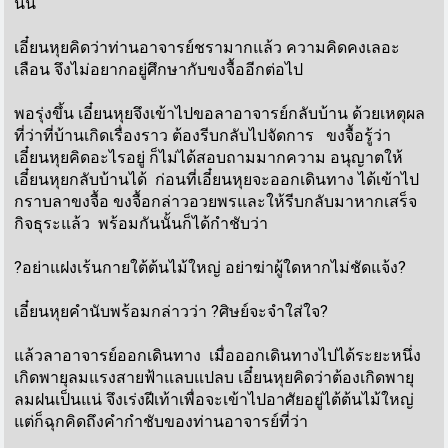
นั้น
เอี๋ยนหุยคิดว่าท่านอาจารย์ชรามากแล้ว ความคิดคงเลอะ
เลือน จึงไม่อยากอยู่ศึกษากับขงจื้ออีกต่อไป
พอรุ่งขึ้น เอี๋ยนหุยจึงเข้าไปขอลาอาจารย์กลับบ้าน ด้วยเหตุผล
ที่ว่าที่บ้านเกิดเรื่องราว ต้องรีบกลับไปจัดการ ขงจื้อรู้ว่า
เอี๋ยนหุยคิดอะไรอยู่ ก็ไม่ได้สอบถามมากความ อนุญาตให้
เอี๋ยนหุยกลับบ้านได้ ก่อนที่เอี๋ยนหุยจะออกเดินทาง ได้เข้าไป
กราบลาขงจื้อ ขงจื้อกล่าวอวยพรและให้รีบกลับมาหากเสร็จ
กิจธุระแล้ว พร้อมกันนั้นก็ได้กำชับว่า
?อย่าแฝงเร้นกายใต้ต้นไม้ใหญ่ อย่าฆ่าผู้ใดหากไม่ชัดแจ้ง?
เอี๋ยนหุยคำนับพร้อมกล่าวว่า ?ศิษย์จะจำใส่ใจ?
แล้วลาอาจารย์ออกเดินทาง เมื่อออกเดินทางไปได้ระยะหนึ่ง
เกิดพายุลมแรงสายฟ้าแลบแปลบ เอี๋ยนหุยคิดว่าต้องเกิดพายุ
ลมฝนเป็นแน่ จึงเร่งฝีเท้าเพื่อจะเข้าไปอาศัยอยู่ไต้ต้นไม้ใหญ่
แต่ก็ฉุกคิดถึงคำกำชับของท่านอาจารย์ที่ว่า