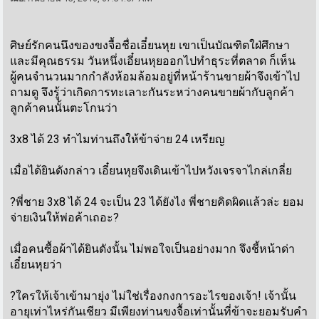
ศิษย์รักคนนึงของขงจื้อชื่อเอี๋ยนหุย เขาเป็นบัณฑิตใฝ่ศึกษา
และมีคุณธรรม วันหนึ่งเอี๋ยนหุยออกไปทำธุระที่ตลาด ก็เห็น
ผู้คนจำนวนมากกำลังห้อมล้อมอยู่ที่หน้าร้านขายผ้าจึงเข้าไป
ถามดู จึงรู้ว่าเกิดการทะเลาะกันระหว่างคนขายผ้ากับลูกค้า
ลูกค้าคนนั้นตะโกนว่า
3x8 ได้ 23 ทำไมท่านถึงให้ข้าจ่าย 24 เหรียญ
เมื่อได้ยินดังกล่าว เอี๋ยนหุยจึงเดินเข้าไปหวังเจรจาไกล่เกลี่ย
?พี่ชาย 3x8 ได้ 24 จะเป็น 23 ได้ยังไง พี่ชายคิดผิดแล้วล่ะ ยอม
จ่ายเงินให้พ่อค้าเถอะ?
เมื่อคนซื้อผ้าได้ยินดังนั้น ไม่พอใจเป็นอย่างมาก จึงชี้หน้าด่า
เอี๋ยนหุยว่า
?ใครให้เจ้าเข้ามายุ่ง ไม่ใช่เรื่องกงการอะไรของเจ้า! เจ้านั้น
อายุเท่าไหร่กันเชียว มีเพียงท่านขงจื้อเท่านั้นที่ข้าจะยอมรับคำ