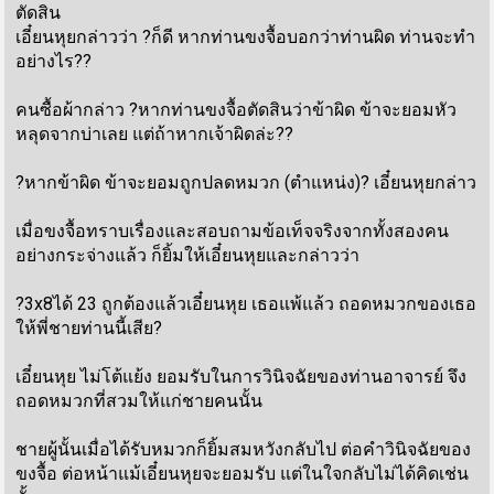
ตัดสิน
เอี๋ยนหุยกล่าวว่า ?ก็ดี หากท่านขงจื้อบอกว่าท่านผิด ท่านจะทำ
อย่างไร??
คนซื้อผ้ากล่าว ?หากท่านขงจื้อตัดสินว่าข้าผิด ข้าจะยอมหัว
หลุดจากบ่าเลย แต่ถ้าหากเจ้าผิดล่ะ??
?หากข้าผิด ข้าจะยอมถูกปลดหมวก (ตำแหน่ง)? เอี๋ยนหุยกล่าว
เมื่อขงจื้อทราบเรื่องและสอบถามข้อเท็จจริงจากทั้งสองคน
อย่างกระจ่างแล้ว ก็ยิ้มให้เอี๋ยนหุยและกล่าวว่า
?3x8ได้ 23 ถูกต้องแล้วเอี๋ยนหุย เธอแพ้แล้ว ถอดหมวกของเธอ
ให้พี่ชายท่านนี้เสีย?
เอี๋ยนหุย ไม่โต้แย้ง ยอมรับในการวินิจฉัยของท่านอาจารย์ จึง
ถอดหมวกที่สวมให้แก่ชายคนนั้น
ชายผู้นั้นเมื่อได้รับหมวกก็ยิ้มสมหวังกลับไป ต่อคำวินิจฉัยของ
ขงจื้อ ต่อหน้าแม้เอี๋ยนหุยจะยอมรับ แต่ในใจกลับไม่ได้คิดเช่น