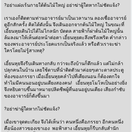
?อย่าแฝงเร้นกายใต้ต้นไม้ใหญ่ อย่าฆ่าผู้ใดหากไม่ชัดแจ้ง?
เราเองก็ติดตามท่านอาจารย์มาเป็นเวลานาน ลองเชื่ออาจารย์
ดูอีกสักครั้ง คิดได้ดังนั้น จึงเดินออกจากต้นไม้ใหญ่ ในขณะที่
เอี๋ยนหุยเดินไปได้ไม่ไกลนัก บัดดล สายฟ้าก็ผ่าต้นไม้ใหญ่นั้น
ล้มลงมาให้เห็นต่อหน้าต่อตา เอี๋ยนหุยตะลึงพรึงเพริด คำกล่าว
ของพระอาจารย์ประโยคแรกเป็นจริงแล้ว หรือตัวเราจะฆ่า
ใครโดยไม่รู้สาเหตุ?
เอี๋ยนหุยจึงรีบเดินทางกลับ กว่าจะถึงบ้านก็ดึกแล้ว แต่ไม่กล้า
ปลุกคนในบ้าน เลยใช้ดาบที่นำติดตัวมาค่อยๆเดาะดาลประตู
ห้องของภรรยา เมื่อเอี๋ยนหุยคลำไปที่เตียงนอน ก็ต้องตกใจ
ทำไมมีคนนอนอยู่บนเตียงสองคน! เอี๋ยนหุยโมโหเป็นอย่างยิ่ง
จึงหยิบดาบขึ้นมาหมายปลิดชีพผู้ที่นอนอยู่บนเตียง เสียงกำชับ
ของอาจารย์ก็ดังขึ้นมา
?อย่าฆ่าผู้ใดหากไม่ชัดแจ้ง?
เมื่อเขาจุดตะเกียง จึงได้เห็นว่า คนหนึ่งคือภรรยา อีกคนหนึ่ง
คือน้องสาวของเขาเอง พอฟ้าสาง เอี๋ยนหุยก็รีบกลับสำนัก