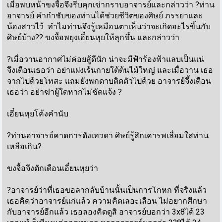
เมื่อพบหน้าขงจื้อจึงรีบคุกเข่ากราบอาจารย์และกล่าวว่า ?ท่าน
อาจารย์ คำกำชับของท่านได้ช่วยชีวิตของศิษย์ ภรรยาและ
น้องสาวไว้ ทำไมท่านจึงรู้เหมือนตาเห็นว่าจะเกิดอะไรขึ้นกับ
ศิษย์บ้าง?? ขงจื้อพยุงเอี๋ยนหุยให้ลุกขึ้น และกล่าวว่า
?เมื่อวานอากาศไม่ค่อยสู้ดีนัก น่าจะมีฟ้าร้องฟ้าแลบเป็นแน่
จึงเตือนเธอว่า อย่าแฝงเร้นกายใต้ต้นไม้ใหญ่ และเมื่อวาน เธอ
จากไปด้วยโทสะ แถมยังพกดาบติดตัวไปด้วย อาจารย์จึ้งเตือน
เธอว่า อย่าฆ่าผู้ใดหากไม่ชัดแจ้ง ?
เอี๋ยนหุยโค้งคำนับ
?ท่านอาจารย์คาดการดังเทวดา ศิษย์รู้สึกเคารพเลื่อมใสท่าน
เหลือเกิน?
ขงจื้อจึงตักเดือนเอี๋ยนหุยว่า
?อาจารย์ว่าที่เธอขอลากลับบ้านนั้นเป็นการโกหก ที่จริงแล้ว
เธอคิดว่าอาจารย์แก่แล้ว ความคิดเลอะเลือน ไม่อยากศึกษา
กับอาจารย์อีกแล้ว เธอลองคิดดูสิ อาจารย์บอกว่า 3x8ได้ 23