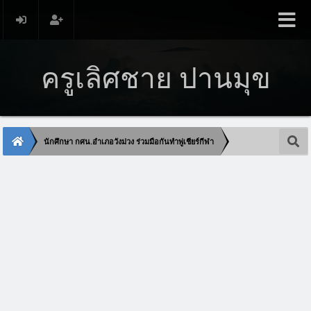
ครูเลิศชาย ปานมุข
นักศึกษา กศน.อำเภอวังม่วง ร่วมมือกันทำพู่เชียร์กีฬา