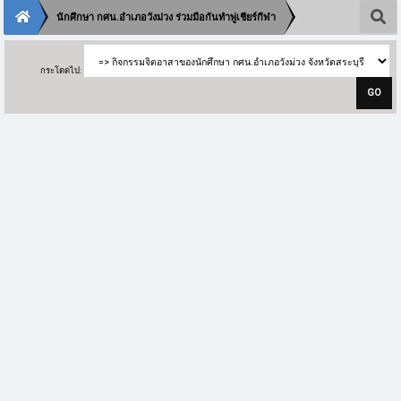
นักศึกษา กศน.อำเภอวังม่วง ร่วมมือกันทำพู่เชียร์กีฬา
กระโดดไป: