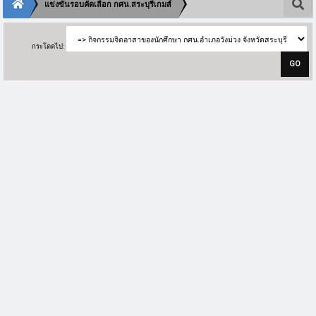
แข่งขันรอบคัดเลือก กศน.สระบุรีเกมส์
กระโดดไป: