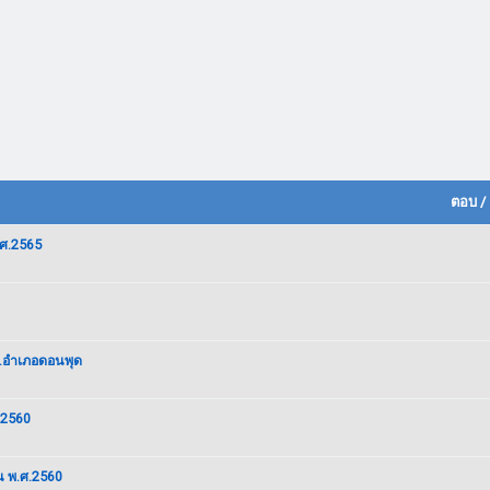
ตอบ
/
พ.ศ.2565
น.อำเภอดอนพุด
ศ.2560
ยน พ.ศ.2560