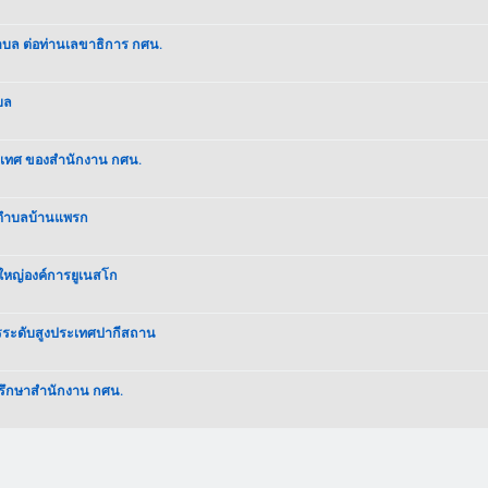
ำบล ต่อท่านเลขาธิการ กศน.
บล
ประเทศ ของสำนักงาน กศน.
น.ตำบลบ้านแพรก
ใหญ่องค์การยูเนสโก
ารระดับสูงประเทศปากีสถาน
ปรึกษาสำนักงาน กศน.