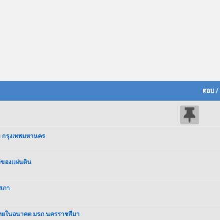
ตอบ
/
า กรุงเทพมหานคร
ีของแผ่นดิน
ฐสภา
าไทยในอนาคต มรภ.นครราชสีมา