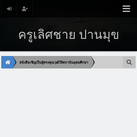
ครูเลิศชาย ปานมุข
หนังสือเชิญเป็นผู้ทรงคุณวุฒิให้สถาบันอุดมศึกษา