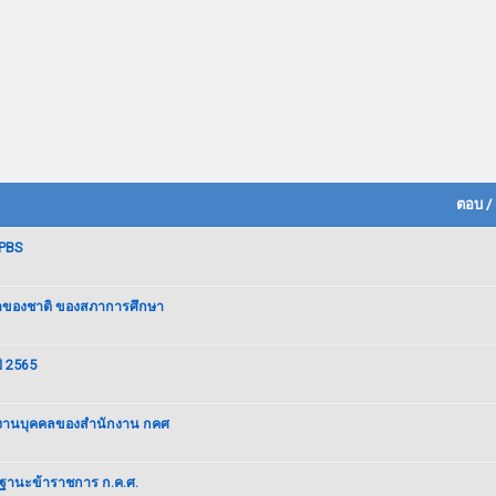
ตอบ
/
iPBS
ษาของชาติ ของสภาการศึกษา
ี 2565
หารงานบุคคลของสำนักงาน กคศ
ทยฐานะข้าราชการ ก.ค.ศ.