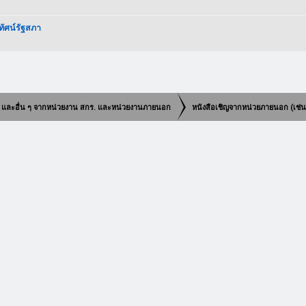
ัศน์รัฐสภา
วุฒิ และอื่น ๆ จากหน่วยงาน สกร. และหน่วยงานภายนอก
หนังสือเชิญจากหน่วยภายนอก (เช่น