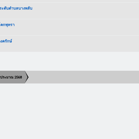
ร.ระดับตำบลบางพลับ
โคกพุทรา
งครักษ์
งบประมาณ 2568