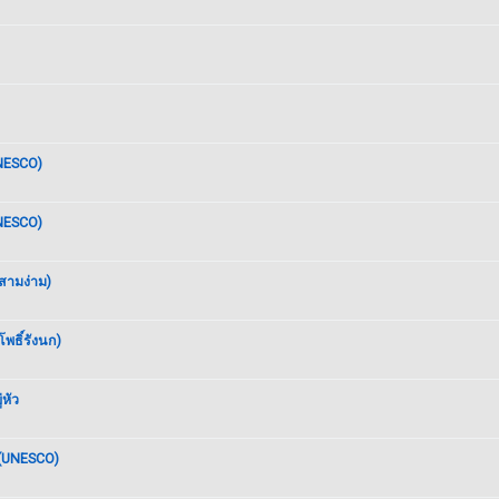
UNESCO)
UNESCO)
สามง่าม)
พธิ์รังนก)
หัว
 (UNESCO)