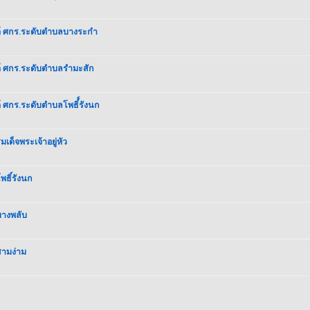
ต์ ศกร.ระดับตำบลบางระกำ
์ ศกร.ระดับตำบลรำมะสัก
 ศกร.ระดับตำบลโพธิ์์รังนก
ด็จพระเจ้าอยู่หัว
พธิ์รังนก
บางพลับ
สามง่าม